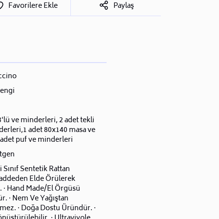
Favorilere Ekle
Paylaş
ccino
engi
3'lü ve minderleri, 2 adet tekli
derleri,1 adet 80x140 masa ve
adet puf ve minderleri
tgen
ci Sınıf Sentetik Rattan
ddeden Elde Örülerek
r. · Hand Made/El Örgüsü
r. · Nem Ve Yağıştan
nmez. · Doğa Dostu Üründür. ·
nüştürülebilir. · Ultraviyole