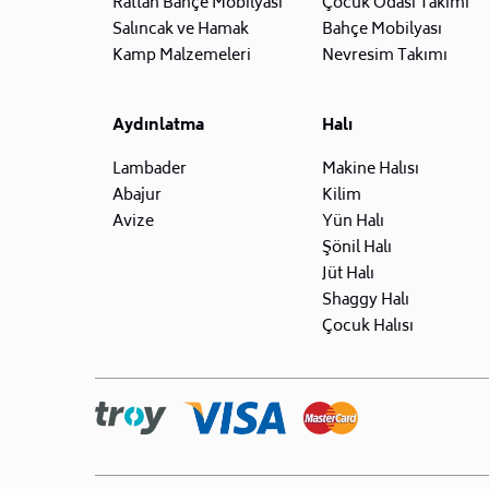
Rattan Bahçe Mobilyası
Çocuk Odası Takımı
Salıncak ve Hamak
Bahçe Mobilyası
Kamp Malzemeleri
Nevresim Takımı
Aydınlatma
Halı
Lambader
Makine Halısı
Abajur
Kilim
Avize
Yün Halı
Şönil Halı
Jüt Halı
Shaggy Halı
Çocuk Halısı