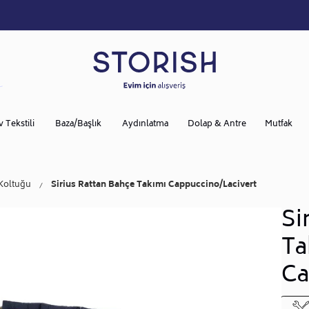
v Tekstili
Baza/Başlık
Aydınlatma
Dolap & Antre
Mutfak
Koltuğu
Sirius Rattan Bahçe Takımı Cappuccino/Lacivert
Si
Ta
Ca