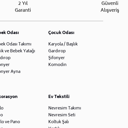
2 Yıl
Güvenli
Garanti
Alışveriş
bek Odası
Çocuk Odası
ek Odası Takımı
Karyola / Başlık
ik ve Bebek Yatağı
Gardırop
dırop
Şifonyer
onyer
Komodin
onyer Ayna
korasyon
Ev Tekstili
lo
Nevresim Takımı
zo
Nevresim Seti
lo ve Pano
Koltuk Şalı