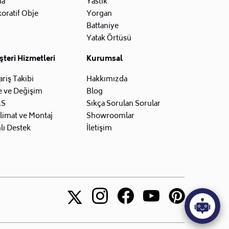
na
Yastık
oratif Obje
Yorgan
Battaniye
Yatak Örtüsü
teri Hizmetleri
Kurumsal
ariş Takibi
Hakkımızda
e ve Değişim
Blog
.S
Sıkça Sorulan Sorular
limat ve Montaj
Showroomlar
lı Destek
İletişim