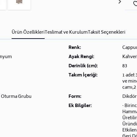
Ürün Özellikleri
Teslimat ve Kurulum
Taksit Seçenekleri
n
Renk:
Cappu
inyum
Ayak Rengi:
Kahver
Derinlik (cm):
83
Takım İçeriği:
1 adet 
ve min
camı,2 
 Oturma Grubu
Form:
Dikdör
Ek Bilgiler:
· Birin
Hamma
Üretili
Üründü
Etkile
Geri Dö