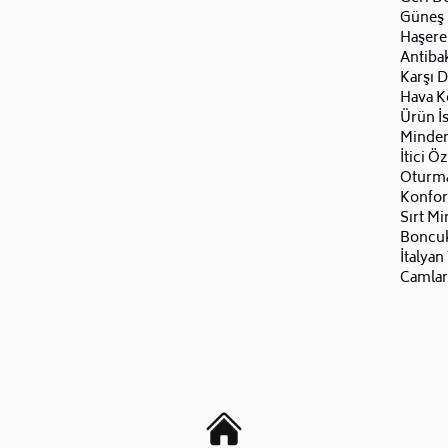
Güneş I
Haşere
Antiba
Karşı D
Hava Ko
Ürün İ
Minder
İtici Öz
Oturma
Konforl
Sırt Mi
Boncuk 
İtalyan
Camlar