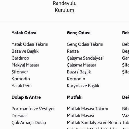
Randevulu
Kurulum
Yatak Odası
Genç Odası
Be
Yatak Odası Takımı
Genç Odası Takımı
Beb
Baza ve Başlık
Ranza
Beş
Gardırop
Çalışma Sandalyesi
Gar
Makyaj Masası
Çalışma Masası
Şif
Şifonyer
Baza / Başlık
Şif
Komodin
Komodin
Yatak Pedi
Karyola ve Başlık
Dolap & Antre
Mutfak
De
Portmanto ve Vestiyer
Mutfak Masası Takımı
Bib
Dresuar
Mutfak Masası
Va
Çok Amaçlı Dolap
Mutfak Sandalyesi ve Bench
Tab