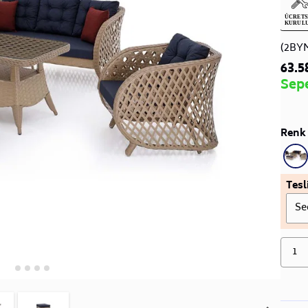
(2BY
63.5
Sep
Renk 
Tesl
Se
1