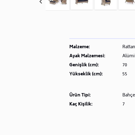
Malzeme:
Ratta
Ayak Malzemesi:
Alüm
Genişlik (cm):
70
Yükseklik (cm):
55
Ürün Tipi:
Bahçe
Kaç Kişilik:
7