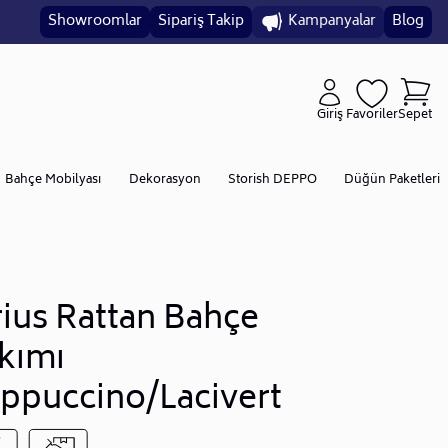
Showroomlar
Sipariş Takip
Kampanyalar
Blog
Giriş
Favoriler
Sepet
Bahçe Mobilyası
Dekorasyon
Storish DEPPO
Düğün Paketleri
rius Rattan Bahçe
kımı
ppuccino/Lacivert