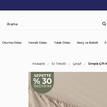
Oturma Odası
Yemek Odası
Yatak Odası
Genç ve Bebek
E
Anasayfa
Ev Tekstili
Çarşaf
Simple Çift 