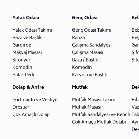
Yatak Odası
Genç Odası
Be
Yatak Odası Takımı
Genç Odası Takımı
Beb
Baza ve Başlık
Ranza
Beş
Gardırop
Çalışma Sandalyesi
Gar
Makyaj Masası
Çalışma Masası
Şif
Şifonyer
Baza / Başlık
Şif
Komodin
Komodin
Yatak Pedi
Karyola ve Başlık
Dolap & Antre
Mutfak
De
Portmanto ve Vestiyer
Mutfak Masası Takımı
Bib
Dresuar
Mutfak Masası
Va
Çok Amaçlı Dolap
Mutfak Sandalyesi ve Bench
Tab
Çok Amaçlı Mutfak Dolabı
Ay
Dek