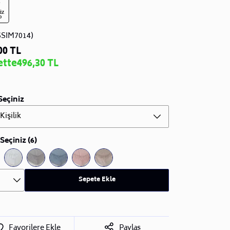
SSIM7014)
00 TL
ette
496,30 TL
Seçiniz
 Kişilik
Seçiniz (6)
Sepete Ekle
Favorilere Ekle
Paylaş