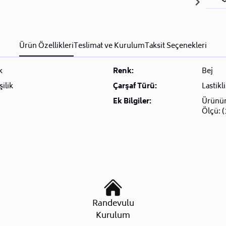
Ürün Özellikleri
Teslimat ve Kurulum
Taksit Seçenekleri
k
Renk:
Bej
şilik
Çarşaf Türü:
Lastikli
Ek Bilgiler:
Ürünüm
Ölçü: 
Randevulu
Kurulum