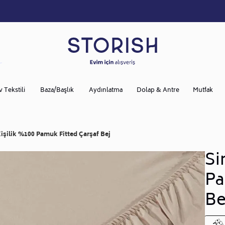
v Tekstili
Baza/Başlık
Aydınlatma
Dolap & Antre
Mutfak
Kişilik %100 Pamuk Fitted Çarşaf Bej
Si
Pa
Be