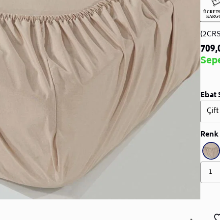
(2CR
709,
Sep
Ebat 
Çift
Renk 
1