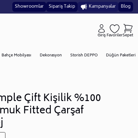
Showroomlar
Sipariş Takip
Kampanyalar
Blog
Giriş
Favoriler
Sepet
Bahçe Mobilyası
Dekorasyon
Storish DEPPO
Düğün Paketleri
mple Çift Kişilik %100
muk Fitted Çarşaf
j