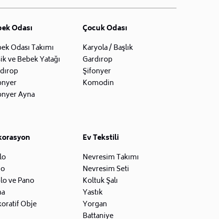
bek Odası
Çocuk Odası
ek Odası Takımı
Karyola / Başlık
ik ve Bebek Yatağı
Gardırop
dırop
Şifonyer
onyer
Komodin
onyer Ayna
korasyon
Ev Tekstili
lo
Nevresim Takımı
zo
Nevresim Seti
lo ve Pano
Koltuk Şalı
na
Yastık
oratif Obje
Yorgan
Battaniye