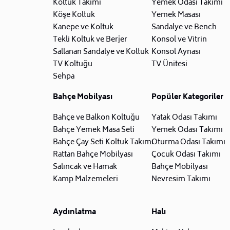
Koltuk Takımı
Yemek Odası Takımı
Köşe Koltuk
Yemek Masası
Kanepe ve Koltuk
Sandalye ve Bench
Tekli Koltuk ve Berjer
Konsol ve Vitrin
Sallanan Sandalye ve Koltuk
Konsol Aynası
TV Koltuğu
TV Ünitesi
Sehpa
Bahçe Mobilyası
Popüler Kategoriler
Bahçe ve Balkon Koltuğu
Yatak Odası Takımı
Bahçe Yemek Masa Seti
Yemek Odası Takımı
Bahçe Çay Seti Koltuk Takımı
Oturma Odası Takımı
Rattan Bahçe Mobilyası
Çocuk Odası Takımı
Salıncak ve Hamak
Bahçe Mobilyası
Kamp Malzemeleri
Nevresim Takımı
Aydınlatma
Halı