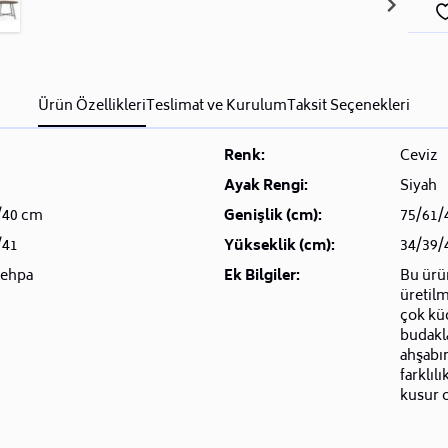
Ürün Özellikleri
Teslimat ve Kurulum
Taksit Seçenekleri
Renk:
Ceviz
Ayak Rengi:
Siyah
/40 cm
Genişlik (cm):
75/61/
/41
Yükseklik (cm):
34/39/
Sehpa
Ek Bilgiler:
Bu ürü
üretilm
çok küç
budakla
ahşabı
farklıl
kusur 