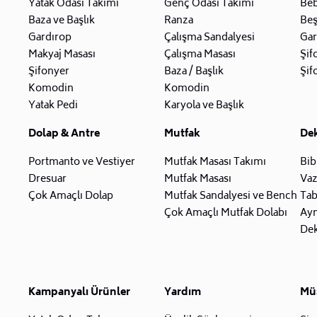
Yatak Odası Takımı
Genç Odası Takımı
Beb
Baza ve Başlık
Ranza
Beş
Gardırop
Çalışma Sandalyesi
Gar
Makyaj Masası
Çalışma Masası
Şif
Şifonyer
Baza / Başlık
Şif
Komodin
Komodin
Yatak Pedi
Karyola ve Başlık
Dolap & Antre
Mutfak
De
Portmanto ve Vestiyer
Mutfak Masası Takımı
Bib
Dresuar
Mutfak Masası
Va
Çok Amaçlı Dolap
Mutfak Sandalyesi ve Bench
Tab
Çok Amaçlı Mutfak Dolabı
Ay
Dek
Kampanyalı Ürünler
Yardım
Müş