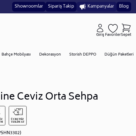
Showroomlar
Sipariş Takip
Kampanyalar
Blog
Giriş
Favoriler
Sepet
Bahçe Mobilyası
Dekorasyon
Storish DEPPO
Düğün Paketleri
ine Ceviz Orta Sehpa
PSHN3302)