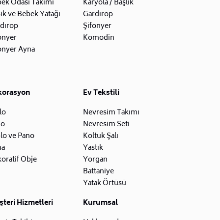
ek Odası Takımı
Karyola / Başlık
ik ve Bebek Yatağı
Gardırop
dırop
Şifonyer
onyer
Komodin
onyer Ayna
korasyon
Ev Tekstili
lo
Nevresim Takımı
zo
Nevresim Seti
lo ve Pano
Koltuk Şalı
na
Yastık
oratif Obje
Yorgan
Battaniye
Yatak Örtüsü
teri Hizmetleri
Kurumsal