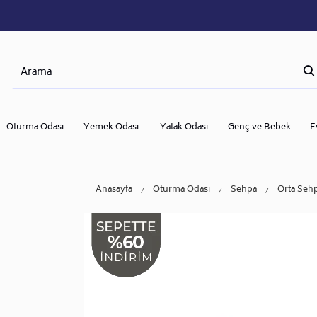
Oturma Odası
Yemek Odası
Yatak Odası
Genç ve Bebek
E
Anasayfa
Oturma Odası
Sehpa
Orta Seh