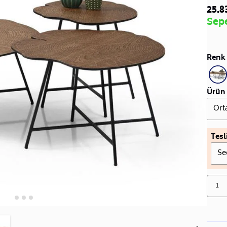
25.8
Sep
Renk 
Ürün 
Ort
Tesl
Se
1