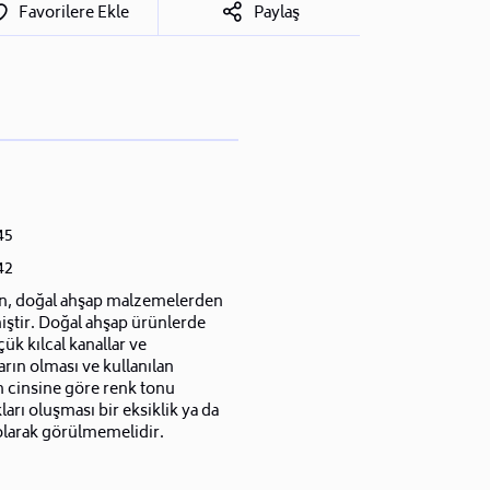
Favorilere Ekle
Paylaş
45
42
n, doğal ahşap malzemelerden
iştir. Doğal ahşap ürünlerde
ük kılcal kanallar ve
rın olması ve kullanılan
n cinsine göre renk tonu
ıkları oluşması bir eksiklik ya da
olarak görülmemelidir.