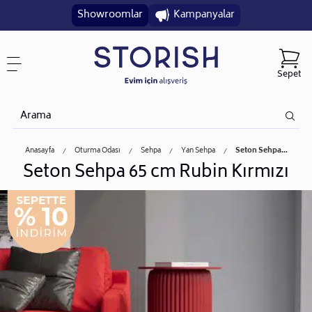
Showroomlar
Kampanyalar
Sepet
Anasayfa
Oturma Odası
Sehpa
Yan Sehpa
Seton Sehpa...
Seton Sehpa 65 cm Rubin Kırmızı