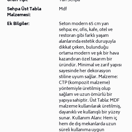
Ürün Tipi:
Yan Sehpa
Sehpa Üst Tabla
Mdf
Malzemesi:
Ek Bilgiler:
Seton modern 65 cm yan
sehpa; ev, ofis, kafe, otel ve
restoran gibi farklı yaşam
alanlarında estetik duruşuyla
dikkat çeken, bulunduğu
ortama modern ve şık bir hava
kazandıran özel tasarım bir
üründür. Minimal ve zarif yapısı
sayesinde her dekorasyon
stiline uyum sağlar. Malzeme:
CTP (kompozit malzeme)
yöntemiyle üretilmiş olup
sağlam ve uzun ömürlü bir
yapıya sahiptir. Üst Tabla: MDF
malzeme kullanılarak üretilmiş,
dayanıklı ve kullanışlı bir yüzey
sunar. Kullanım Alanı: Hem iç
hem de dış mekanlarda uzun
süreli kullanıma uygun