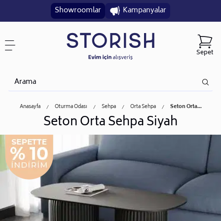
Showroomlar
Kampanyalar
Sepet
Anasayfa
Oturma Odası
Sehpa
Orta Sehpa
Seton Orta...
Seton Orta Sehpa Siyah