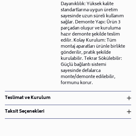
Dayanıklılık: Yüksek kalite
standartlarına uygun üretim
sayesinde uzun süreli kullanım
sağlar. Demonte Yapı: Ürün 3
parçadan oluşur ve kuruluma
hazır demonte şekilde teslim
edilir. Kolay Kurulum: Tüm
montaj aparatları ürünle birlikte
gönderilir, pratik şekilde
kurulabilir. Tekrar Sökülebilir:
Güçlü bağlantı sistemi
sayesinde defalarca
monte/demonte edilebilir,
formunu korur.
Teslimat ve Kurulum
Teslimat ve Kurulum
Taksit Seçenekleri
• Siparişlerinizi aldıktan sonra en kısa sürede işleme
alarak, ürünlerinizi size ulaştırmak için elimizden
geleni yapıyoruz.