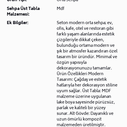
Ürün Tipi:
Orta Sehpa
Sehpa Üst Tabla
Mdf
Malzemesi:
Ek Bilgiler:
Seton modern orta sehpa; ev,
ofis, kafe, otel ve restoran gibi
farklı yaşam alanlarında estetik
çizgileriyle dikkat çeken,
bulunduğu ortama modern ve
şık bir atmosfer kazandıran özel
tasarım bir üründür. Minimal ve
özgün yapısıyla
dekorasyonunuzu tamamlar.
Ürün Özellikleri Modern
Tasarım: Çağdaş ve estetik
hatlarıyla her dekorasyon stiline
uyum sağlar. Üst Tabla: MDF
malzeme üzerine uygulanan
lake boya sayesinde pürüzsüz,
parlak ve kaliteli bir yüzey
sunar. Alt Gövde: Dayanıklı ve
uzun ömürlü kompozit
malzemeden üretilmiştir.