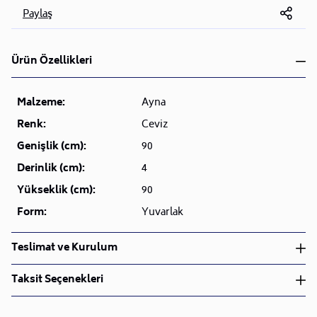
Paylaş
Ürün Özellikleri
Malzeme:
Ayna
Renk:
Ceviz
Genişlik (cm):
90
Derinlik (cm):
4
Yükseklik (cm):
90
Form:
Yuvarlak
Teslimat ve Kurulum
Teslimat ve Kurulum
Taksit Seçenekleri
• Siparişlerinizi aldıktan sonra en kısa sürede işleme
alarak, ürünlerinizi size ulaştırmak için elimizden