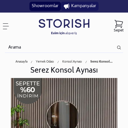
Showroomlar
Kampanyalar
Sepet
Anasayfa
Yemek Odası
Konsol Aynası
Serez Konsol...
Serez Konsol Aynası