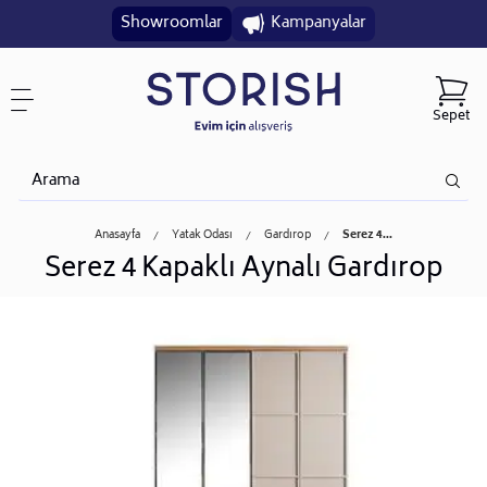
Showroomlar
Kampanyalar
Sepet
Anasayfa
Yatak Odası
Gardırop
Serez 4...
Serez 4 Kapaklı Aynalı Gardırop