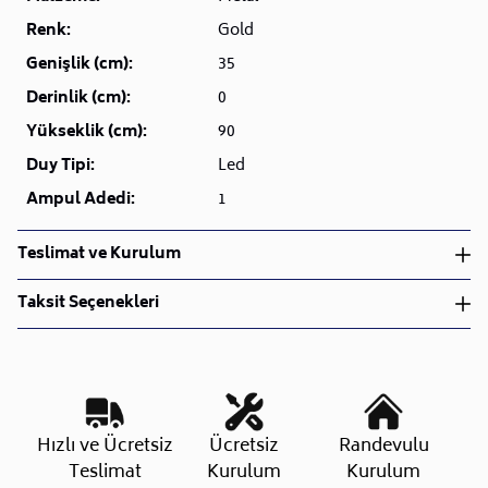
Renk:
Gold
Genişlik (cm):
35
Derinlik (cm):
0
Yükseklik (cm):
90
Duy Tipi:
Led
Ampul Adedi:
1
Teslimat ve Kurulum
Teslimat ve Kurulum
Taksit Seçenekleri
• Siparişlerinizi aldıktan sonra en kısa sürede işleme
alarak, ürünlerinizi size ulaştırmak için elimizden
geleni yapıyoruz.
•
Kargo süreçlerimizi güçlü lojistik ağımızla
destekleyerek, teslimatı en hızlı şekilde
Taksit Sayısı
Aylık Tutar
Toplam Tutar
Hızlı ve Ücretsiz
Ücretsiz
Randevulu
gerçekleştiriyoruz.
Tek Çekim
1.449,50 TL
1.449,50 TL
Teslimat
Kurulum
Kurulum
•
Siparişiniz hazırlandığında kurulum ekiplerimiz sizin