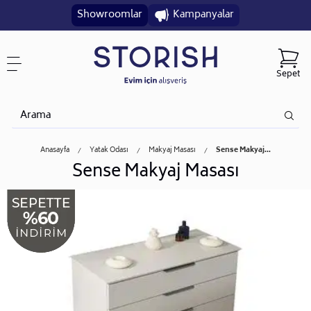
Showroomlar
Kampanyalar
Sepet
Anasayfa
Yatak Odası
Makyaj Masası
Sense Makyaj...
Sense Makyaj Masası