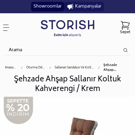
Showroomlar
Kampanyalar
Sepet
Şehzade
Anasayfa
Oturma Odası
Sallanan Sandalye Ve Koltuk
Ahşap...
Şehzade Ahşap Sallanır Koltuk
Kahverengi / Krem