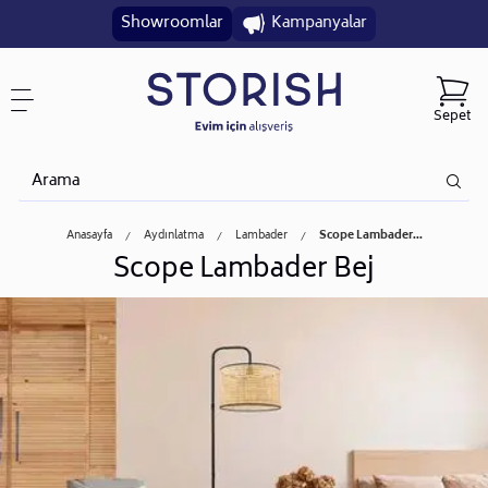
Showroomlar
Kampanyalar
Sepet
Anasayfa
Aydınlatma
Lambader
Scope Lambader...
Scope Lambader Bej