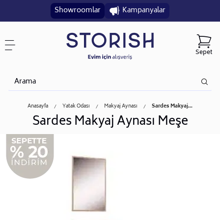
Showroomlar
Kampanyalar
Sepet
Anasayfa
Yatak Odası
Makyaj Aynası
Sardes Makyaj...
Sardes Makyaj Aynası Meşe