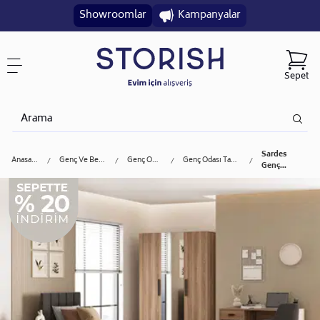
Showroomlar
Kampanyalar
Sepet
Sardes
Anasayfa
Genç Ve Bebek
Genç Odası
Genç Odası Takımı
Genç...