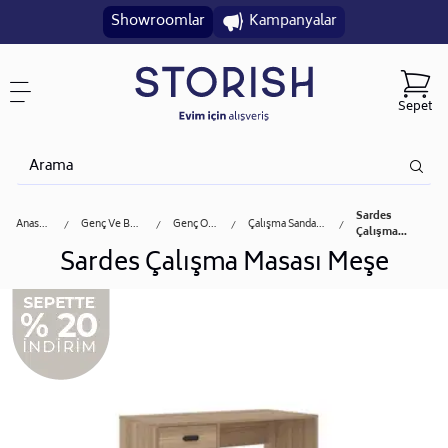
Showroomlar
Kampanyalar
Sepet
Sardes
Anasayfa
Genç Ve Bebek
Genç Odası
Çalışma Sandalyesi
Çalışma...
Sardes Çalışma Masası Meşe