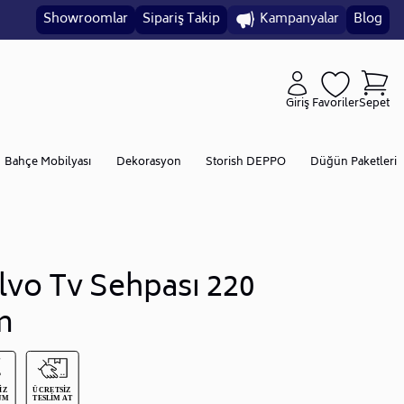
Showroomlar
Sipariş Takip
Kampanyalar
Blog
Giriş
Favoriler
Sepet
Bahçe Mobilyası
Dekorasyon
Storish DEPPO
Düğün Paketleri
lvo Tv Sehpası 220
m