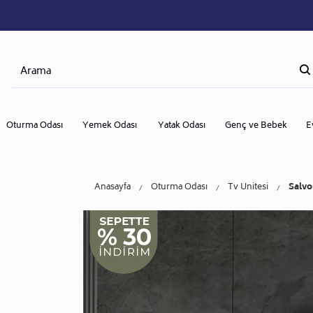
Oturma Odası
Yemek Odası
Yatak Odası
Genç ve Bebek
E
Anasayfa
Oturma Odası
Tv Ünitesi
Salvo