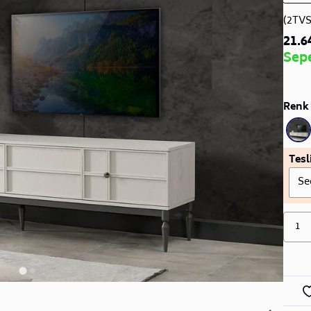
(2TV
21.6
Sep
Renk 
Tesl
Se
1