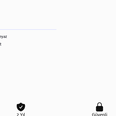
Beyaz
t
2 Yıl
Güvenli