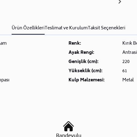
Ürün Özellikleri
Teslimat ve Kurulum
Taksit Seçenekleri
lam
Renk:
Kırık 
Ayak Rengi:
Antrasi
Genişlik (cm):
220
Yükseklik (cm):
61
hpası
Kulp Malzemesi:
Metal
Randevulu