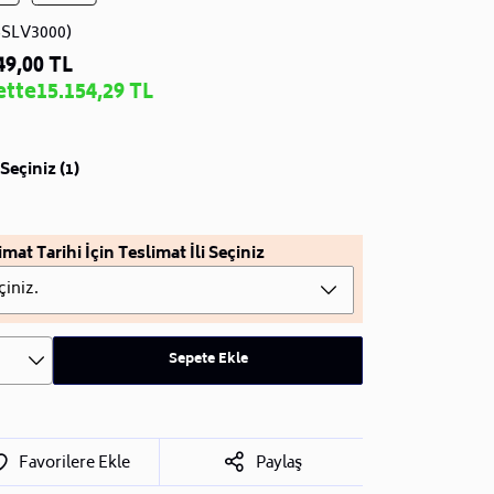
SSLV3000)
49,00 TL
ette
15.154,29 TL
Seçiniz (1)
imat Tarihi İçin Teslimat İli Seçiniz
çiniz.
Sepete Ekle
Favorilere Ekle
Paylaş