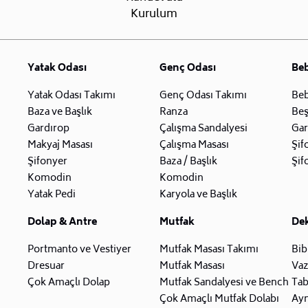
Kurulum
Yatak Odası
Genç Odası
Be
Yatak Odası Takımı
Genç Odası Takımı
Beb
Baza ve Başlık
Ranza
Beş
Gardırop
Çalışma Sandalyesi
Gar
Makyaj Masası
Çalışma Masası
Şif
Şifonyer
Baza / Başlık
Şif
Komodin
Komodin
Yatak Pedi
Karyola ve Başlık
Dolap & Antre
Mutfak
De
Portmanto ve Vestiyer
Mutfak Masası Takımı
Bib
Dresuar
Mutfak Masası
Va
Çok Amaçlı Dolap
Mutfak Sandalyesi ve Bench
Tab
Çok Amaçlı Mutfak Dolabı
Ay