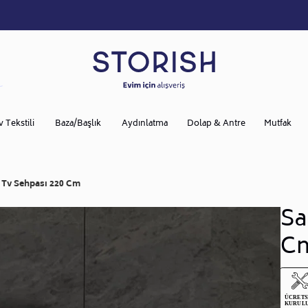
v Tekstili
Baza/Başlık
Aydınlatma
Dolap & Antre
Mutfak
 Tv Sehpası 220 Cm
Sa
C