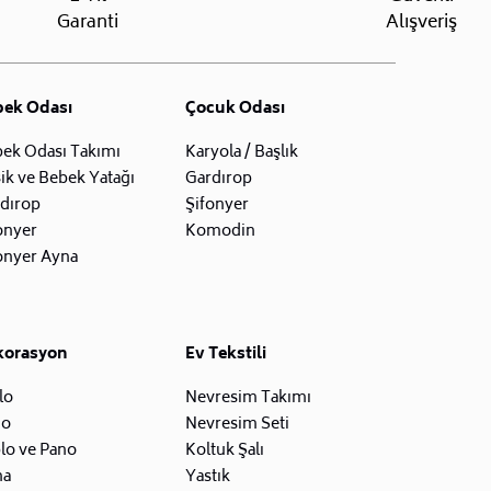
Garanti
Alışveriş
bek Odası
Çocuk Odası
ek Odası Takımı
Karyola / Başlık
ik ve Bebek Yatağı
Gardırop
dırop
Şifonyer
onyer
Komodin
onyer Ayna
korasyon
Ev Tekstili
lo
Nevresim Takımı
zo
Nevresim Seti
lo ve Pano
Koltuk Şalı
na
Yastık