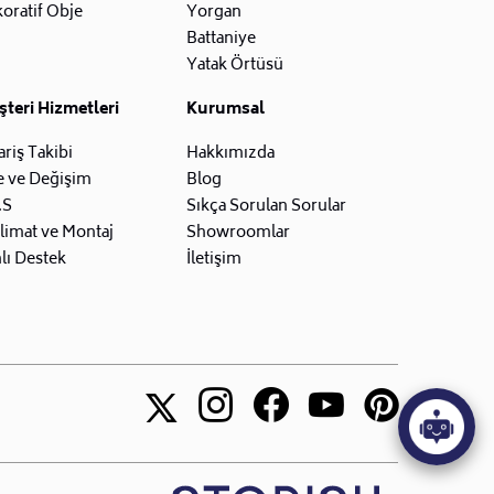
oratif Obje
Yorgan
Battaniye
Yatak Örtüsü
teri Hizmetleri
Kurumsal
ariş Takibi
Hakkımızda
e ve Değişim
Blog
.S
Sıkça Sorulan Sorular
limat ve Montaj
Showroomlar
lı Destek
İletişim