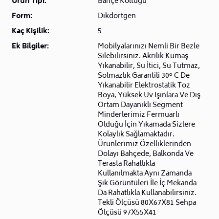
Ürün Tipi:
Bahçe Koltuğu
Form:
Dikdörtgen
Kaç Kişilik:
5
Ek Bilgiler:
Mobilyalarınızı Nemli Bir Bezle
Silebilirsiniz. Akrilik Kumaş
Yıkanabilir, Su İtici, Su Tutmaz,
Solmazlık Garantili 30° C De
Yıkanabilir Elektrostatik Toz
Boya, Yüksek Uv Işınlara Ve Dış
Ortam Dayanıklı Segment
Minderlerimiz Fermuarlı
Olduğu İçin Yıkamada Sizlere
Kolaylık Sağlamaktadır.
Ürünlerimiz Özelliklerinden
Dolayı Bahçede, Balkonda Ve
Terasta Rahatlıkla
Kullanılmakta Aynı Zamanda
Şık Görüntüleri İle İç Mekanda
Da Rahatlıkla Kullanabilirsiniz.
Tekli Ölçüsü 80X67X81 Sehpa
Ölçüsü 97X55X41