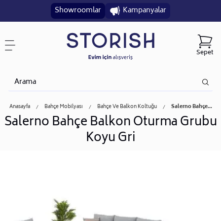
Showroomlar
Kampanyalar
Sepet
Anasayfa
Bahçe Mobilyası
Bahçe Ve Balkon Koltuğu
Salerno Bahçe...
Salerno Bahçe Balkon Oturma Grubu
Koyu Gri