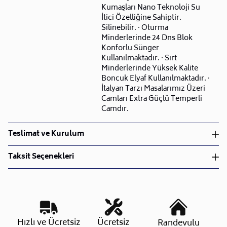
Kumaşları Nano Teknoloji Su
İtici Özelliğine Sahiptir.
Silinebilir. · Oturma
Minderlerinde 24 Dns Blok
Konforlu Sünger
Kullanılmaktadır. · Sırt
Minderlerinde Yüksek Kalite
Boncuk Elyaf Kullanılmaktadır. ·
İtalyan Tarzı Masalarımız Üzeri
Camları Extra Güçlü Temperli
Camdır.
Teslimat ve Kurulum
Teslimat ve Kurulum
Taksit Seçenekleri
• Siparişlerinizi aldıktan sonra en kısa sürede işleme
alarak, ürünlerinizi size ulaştırmak için elimizden
geleni yapıyoruz.
•
Kargo süreçlerimizi güçlü lojistik ağımızla
destekleyerek, teslimatı en hızlı şekilde
Taksit Sayısı
Aylık Tutar
Toplam Tutar
Hızlı ve Ücretsiz
Ücretsiz
Randevulu
gerçekleştiriyoruz.