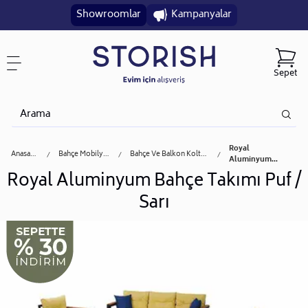
Showroomlar
Kampanyalar
Sepet
Royal
Anasayfa
Bahçe Mobilyası
Bahçe Ve Balkon Koltuğu
Aluminyum...
Royal Aluminyum Bahçe Takımı Puf /
Sarı