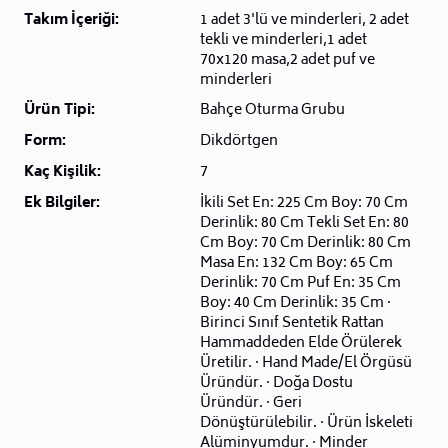
Takım İçeriği:
1 adet 3'lü ve minderleri, 2 adet
tekli ve minderleri,1 adet
70x120 masa,2 adet puf ve
minderleri
Ürün Tipi:
Bahçe Oturma Grubu
Form:
Dikdörtgen
Kaç Kişilik:
7
Ek Bilgiler:
İkili Set En: 225 Cm Boy: 70 Cm
Derinlik: 80 Cm Tekli Set En: 80
Cm Boy: 70 Cm Derinlik: 80 Cm
Masa En: 132 Cm Boy: 65 Cm
Derinlik: 70 Cm Puf En: 35 Cm
Boy: 40 Cm Derinlik: 35 Cm ·
Birinci Sınıf Sentetik Rattan
Hammaddeden Elde Örülerek
Üretilir. · Hand Made/El Örgüsü
Üründür. · Doğa Dostu
Üründür. · Geri
Dönüştürülebilir. · Ürün İskeleti
Alüminyumdur. · Minder