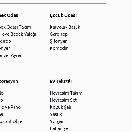
bek Odası
Çocuk Odası
ek Odası Takımı
Karyola / Başlık
ik ve Bebek Yatağı
Gardırop
dırop
Şifonyer
onyer
Komodin
onyer Ayna
korasyon
Ev Tekstili
lo
Nevresim Takımı
zo
Nevresim Seti
lo ve Pano
Koltuk Şalı
na
Yastık
oratif Obje
Yorgan
Battaniye