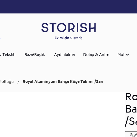
v Tekstili
Baza/Başlık
Aydınlatma
Dolap & Antre
Mutfak
Koltuğu
Royal Aluminyum Bahçe Köşe Takımı /Sarı
Ro
Ba
/S