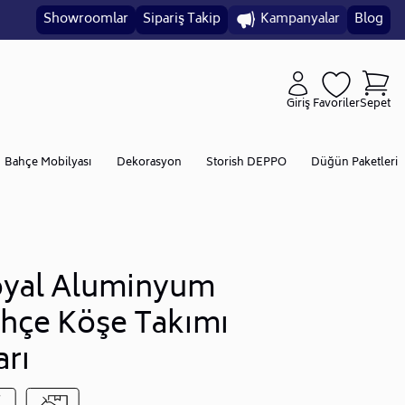
Showroomlar
Sipariş Takip
Kampanyalar
Blog
Giriş
Favoriler
Sepet
Bahçe Mobilyası
Dekorasyon
Storish DEPPO
Düğün Paketleri
yal Aluminyum
hçe Köşe Takımı
arı