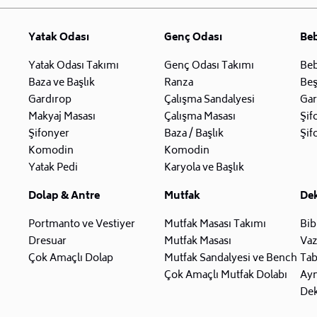
Yatak Odası
Genç Odası
Be
Yatak Odası Takımı
Genç Odası Takımı
Beb
Baza ve Başlık
Ranza
Beş
Gardırop
Çalışma Sandalyesi
Gar
Makyaj Masası
Çalışma Masası
Şif
Şifonyer
Baza / Başlık
Şif
Komodin
Komodin
Yatak Pedi
Karyola ve Başlık
Dolap & Antre
Mutfak
De
Portmanto ve Vestiyer
Mutfak Masası Takımı
Bib
Dresuar
Mutfak Masası
Va
Çok Amaçlı Dolap
Mutfak Sandalyesi ve Bench
Tab
Çok Amaçlı Mutfak Dolabı
Ay
Dek