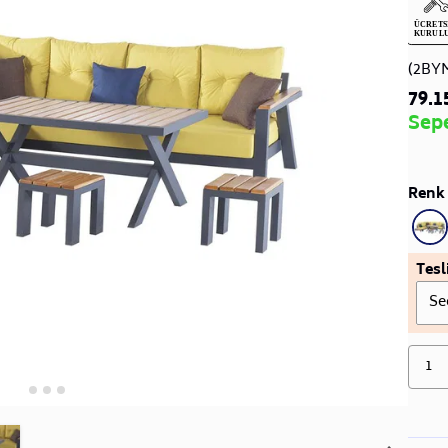
(2BY
79.1
Sep
Renk 
Tesl
Se
1