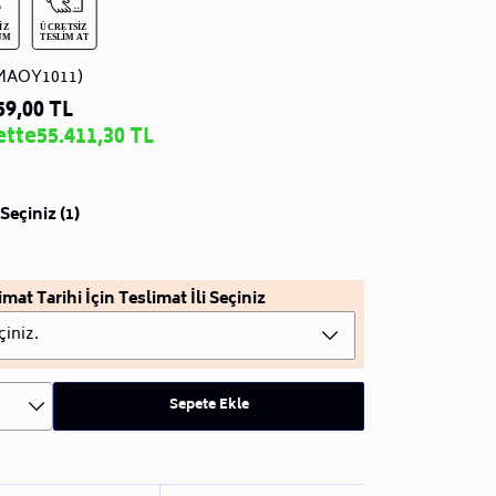
MAOY1011)
59,00 TL
ette
55.411,30 TL
Seçiniz (1)
imat Tarihi İçin Teslimat İli Seçiniz
çiniz.
Sepete Ekle