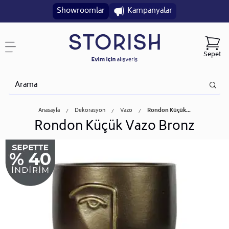
Showroomlar
Kampanyalar
Sepet
Anasayfa
Dekorasyon
Vazo
Rondon Küçük...
Rondon Küçük Vazo Bronz