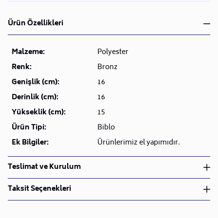
Ürün Özellikleri
Malzeme:
Polyester
Renk:
Bronz
Genişlik (cm):
16
Derinlik (cm):
16
Yükseklik (cm):
15
Ürün Tipi:
Biblo
Ek Bilgiler:
Ürünlerimiz el yapımıdır.
Teslimat ve Kurulum
Teslimat ve Kurulum
Taksit Seçenekleri
• Siparişlerinizi aldıktan sonra en kısa sürede işleme
alarak, ürünlerinizi size ulaştırmak için elimizden