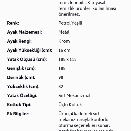
temizlenebilir.Kimyasal
temizlik ürünleri kullanılması
önerilmez.
Renk:
Petrol Yeşili
Ayak Malzemesi:
Metal
Ayak Rengi:
Krom
Ayak Yüksekliği (cm):
16 cm
Yatak Ölçüsü (cm):
185 x 115
Genişlik (cm):
185
Derinlik (cm):
98
Yükseklik (cm):
82
Yatak Özelliği:
Sırt Mekanizmalı
Koltuk Tipi:
Üçlü Koltuk
Ek Bilgiler:
Ürün, 4 kademeli sırt
mekanizmasıyla konforlu
oturma seçenekleri sunar.