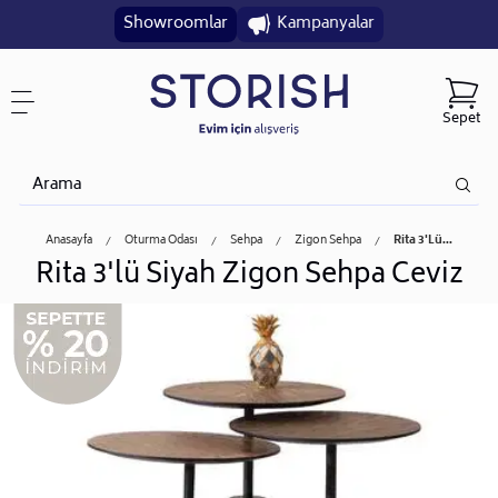
Showroomlar
Kampanyalar
Sepet
Anasayfa
Oturma Odası
Sehpa
Zigon Sehpa
Rita 3'lü...
Rita 3'lü Siyah Zigon Sehpa Ceviz