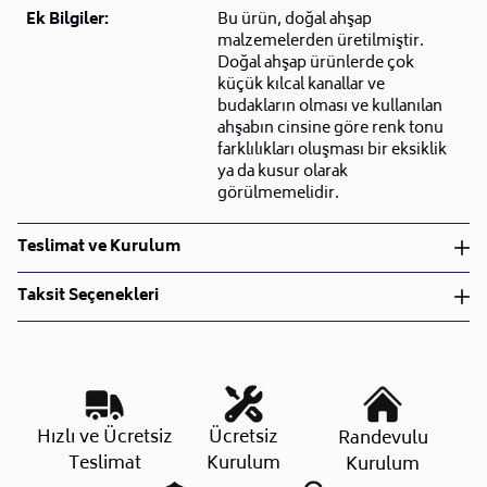
Ek Bilgiler:
Bu ürün, doğal ahşap
malzemelerden üretilmiştir.
Doğal ahşap ürünlerde çok
küçük kılcal kanallar ve
budakların olması ve kullanılan
ahşabın cinsine göre renk tonu
farklılıkları oluşması bir eksiklik
ya da kusur olarak
görülmemelidir.
Teslimat ve Kurulum
Teslimat ve Kurulum
Taksit Seçenekleri
• Siparişlerinizi aldıktan sonra en kısa sürede işleme
alarak, ürünlerinizi size ulaştırmak için elimizden
geleni yapıyoruz.
•
Kargo süreçlerimizi güçlü lojistik ağımızla
destekleyerek, teslimatı en hızlı şekilde
Taksit Sayısı
Aylık Tutar
Toplam Tutar
Hızlı ve Ücretsiz
Ücretsiz
Randevulu
gerçekleştiriyoruz.
Tek Çekim
20.543,20 TL
20.543,20 TL
Teslimat
Kurulum
Kurulum
•
Siparişiniz hazırlandığında kurulum ekiplerimiz sizin
2 Taksit
10.271,60 TL
20.543,20 TL