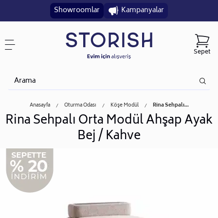
Showroomlar
Kampanyalar
Sepet
Anasayfa
Oturma Odası
Köşe Modül
Rina Sehpalı...
Rina Sehpalı Orta Modül Ahşap Ayak
Bej / Kahve