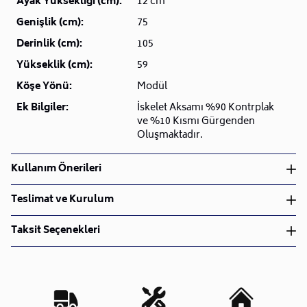
Ayak Yüksekliği (cm):
12 cm
Genişlik (cm):
75
Derinlik (cm):
105
Yükseklik (cm):
59
Köşe Yönü:
Modül
Ek Bilgiler:
İskelet Aksamı %90 Kontrplak
ve %10 Kısmı Gürgenden
Oluşmaktadır.
Kullanım Önerileri
Kumaş temizleme spreyi ile temizlenmesi önerilir.
Teslimat ve Kurulum
Teslimat ve Kurulum
Taksit Seçenekleri
• Siparişlerinizi aldıktan sonra en kısa sürede işleme
alarak, ürünlerinizi size ulaştırmak için elimizden
geleni yapıyoruz.
•
Kargo süreçlerimizi güçlü lojistik ağımızla
destekleyerek, teslimatı en hızlı şekilde