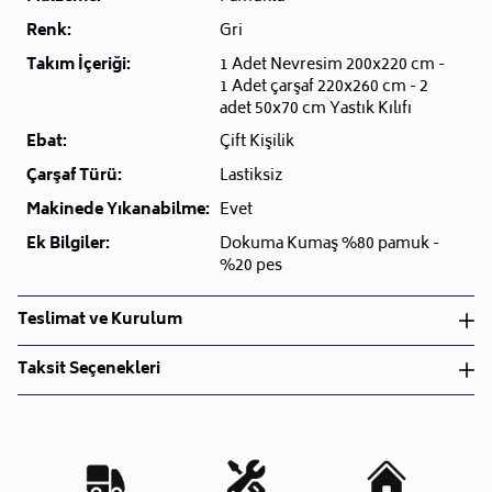
Renk:
Gri
Takım İçeriği:
1 Adet Nevresim 200x220 cm -
1 Adet çarşaf 220x260 cm - 2
adet 50x70 cm Yastık Kılıfı
Ebat:
Çift Kişilik
Çarşaf Türü:
Lastiksiz
Makinede Yıkanabilme:
Evet
Ek Bilgiler:
Dokuma Kumaş %80 pamuk -
%20 pes
Teslimat ve Kurulum
Teslimat ve Kurulum
Taksit Seçenekleri
• Siparişlerinizi aldıktan sonra en kısa sürede işleme
alarak, ürünlerinizi size ulaştırmak için elimizden
geleni yapıyoruz.
•
Kargo süreçlerimizi güçlü lojistik ağımızla
destekleyerek, teslimatı en hızlı şekilde