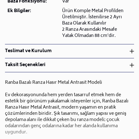
Baza Fonksiyonu:
Var
Ek Bilgiler:
Ürün Komple Metal Profilden
Üretilmiştir. İstenilirse 2 Ayrı
Baza Olarak Kullanılır
2 Ranza Arasındaki Mesafe
Yatak Olmadan 88 cm'dir.
Teslimat ve Kurulum
Teslimat ve Kurulum
Taksit Seçenekleri
• Siparişlerinizi aldıktan sonra en kısa sürede işleme
alarak, ürünlerinizi size ulaştırmak için elimizden
Ranba Bazalı Ranza Hasır Metal Antrasit Modeli
geleni yapıyoruz.
•
Kargo süreçlerimizi güçlü lojistik ağımızla
Ev dekorasyonunda hem yerden tasarruf etmek hem de
destekleyerek, teslimatı en hızlı şekilde
estetik bir görünüm yakalamak isteyenler için, Ranba Bazalı
Taksit Sayısı
Aylık Tutar
Toplam Tutar
gerçekleştiriyoruz.
Ranza Hasır Metal Antrasit, modern yaşamın en pratik
Tek Çekim
20.319,20 TL
20.319,20 TL
•
Siparişiniz hazırlandığında kurulum ekiplerimiz sizin
çözümlerinden biridir. Şık tasarımı, sağlam yapısı ve geniş
2 Taksit
10.159,60 TL
20.319,20 TL
depolama alanı ile dikkat çeken bu ranza modeli; çocuk
ile iletişime geçip müsait olduğunuz tarihte teslimat
3 Taksit
6.773,07 TL
20.319,20 TL
odalarından genç odalarına kadar her alanda kullanıma
ve kurulum planlaması yapacaktır.
uygundur.
4 Taksit
5.079,80 TL
20.319,20 TL
•
Lojistik siparişlerinizde teslimat ve kurulum hizmeti