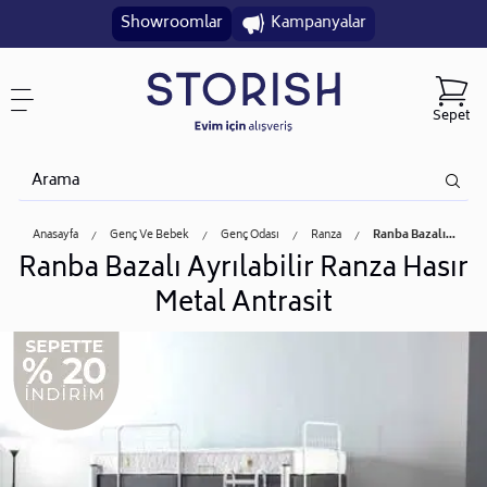
Showroomlar
Kampanyalar
Sepet
Anasayfa
Genç Ve Bebek
Genç Odası
Ranza
Ranba Bazalı...
Ranba Bazalı Ayrılabilir Ranza Hasır
Metal Antrasit