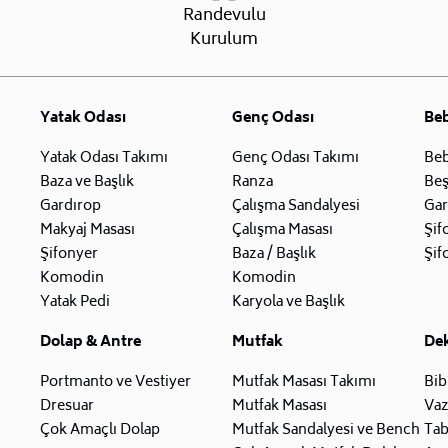
Randevulu
Kurulum
Yatak Odası
Genç Odası
Be
Yatak Odası Takımı
Genç Odası Takımı
Beb
Baza ve Başlık
Ranza
Beş
Gardırop
Çalışma Sandalyesi
Gar
Makyaj Masası
Çalışma Masası
Şif
Şifonyer
Baza / Başlık
Şif
Komodin
Komodin
Yatak Pedi
Karyola ve Başlık
Dolap & Antre
Mutfak
De
Portmanto ve Vestiyer
Mutfak Masası Takımı
Bib
Dresuar
Mutfak Masası
Va
Çok Amaçlı Dolap
Mutfak Sandalyesi ve Bench
Tab