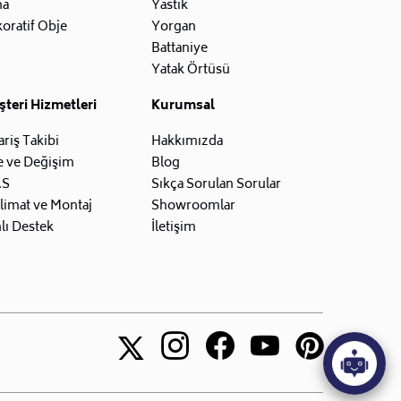
na
Yastık
oratif Obje
Yorgan
Battaniye
Yatak Örtüsü
teri Hizmetleri
Kurumsal
ariş Takibi
Hakkımızda
e ve Değişim
Blog
.S
Sıkça Sorulan Sorular
limat ve Montaj
Showroomlar
lı Destek
İletişim