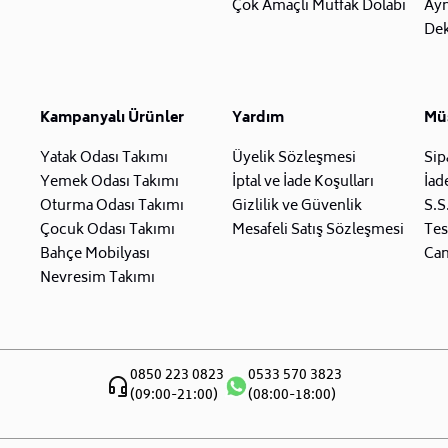
Çok Amaçlı Mutfak Dolabı
Ay
Dek
Kampanyalı Ürünler
Yardım
Müş
Yatak Odası Takımı
Üyelik Sözleşmesi
Sip
Yemek Odası Takımı
İptal ve İade Koşulları
İad
Oturma Odası Takımı
Gizlilik ve Güvenlik
S.S
Çocuk Odası Takımı
Mesafeli Satış Sözleşmesi
Tes
Bahçe Mobilyası
Can
Nevresim Takımı
0850 223 0823
0533 570 3823
(09:00-21:00)
(08:00-18:00)