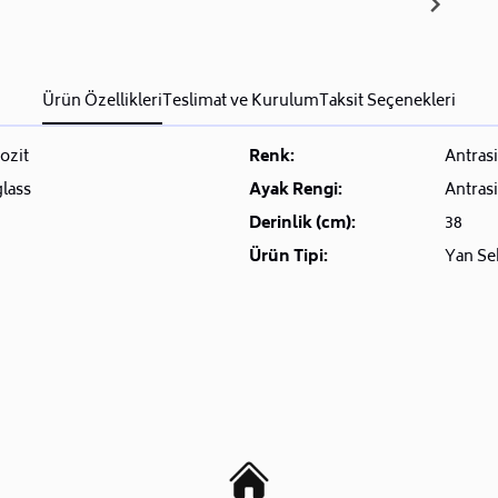
Ürün Özellikleri
Teslimat ve Kurulum
Taksit Seçenekleri
ozit
Renk:
Antrasi
lass
Ayak Rengi:
Antrasi
Derinlik (cm):
38
Ürün Tipi:
Yan Se