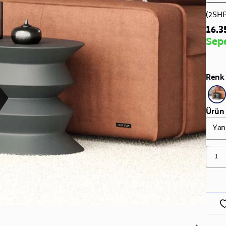
(2SH
16.3
Sep
Renk 
Ürün 
Yan
1