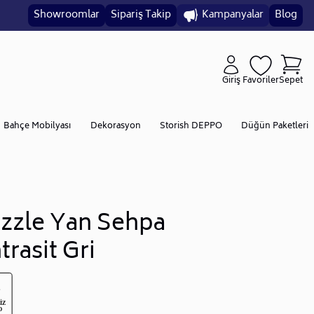
Showroomlar
Sipariş Takip
Kampanyalar
Blog
Giriş
Favoriler
Sepet
Bahçe Mobilyası
Dekorasyon
Storish DEPPO
Düğün Paketleri
zzle Yan Sehpa
trasit Gri