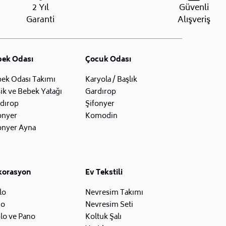
2 Yıl
Güvenli
Garanti
Alışveriş
bek Odası
Çocuk Odası
ek Odası Takımı
Karyola / Başlık
ik ve Bebek Yatağı
Gardırop
dırop
Şifonyer
onyer
Komodin
onyer Ayna
korasyon
Ev Tekstili
lo
Nevresim Takımı
zo
Nevresim Seti
lo ve Pano
Koltuk Şalı