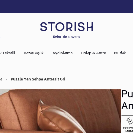
v Tekstili
Baza/Başlık
Aydınlatma
Dolap & Antre
Mutfak
a
Puzzle Yan Sehpa Antrasit Gri
Pu
An