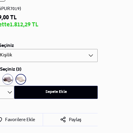
GPUR7019)
9,00 TL
ette
1.812,29 TL
Seçiniz
 Kişilik
Seçiniz (3)
Sepete Ekle
Favorilere Ekle
Paylaş