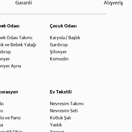
Garanti
Alışveriş
bek Odası
Çocuk Odası
ek Odası Takımı
Karyola / Başlık
ik ve Bebek Yatağı
Gardırop
dırop
Şifonyer
onyer
Komodin
onyer Ayna
korasyon
Ev Tekstili
lo
Nevresim Takımı
zo
Nevresim Seti
lo ve Pano
Koltuk Şalı
na
Yastık