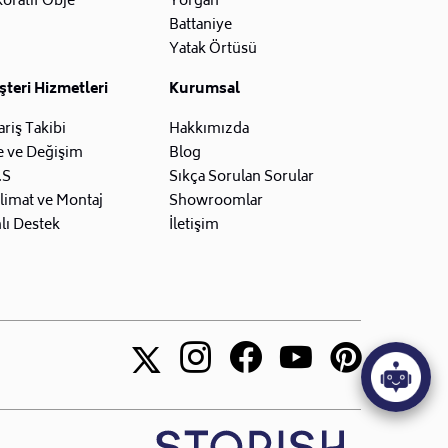
oratif Obje
Yorgan
Battaniye
Yatak Örtüsü
teri Hizmetleri
Kurumsal
ariş Takibi
Hakkımızda
e ve Değişim
Blog
.S
Sıkça Sorulan Sorular
limat ve Montaj
Showroomlar
lı Destek
İletişim