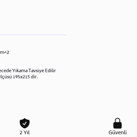
/m^2
ecede Yıkama Tavsiye Edilir
lçüsü 195x215 dir.
2 Yıl
Güvenli