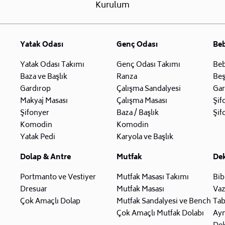
Kurulum
Yatak Odası
Genç Odası
Be
Yatak Odası Takımı
Genç Odası Takımı
Beb
Baza ve Başlık
Ranza
Beş
Gardırop
Çalışma Sandalyesi
Gar
Makyaj Masası
Çalışma Masası
Şif
Şifonyer
Baza / Başlık
Şif
Komodin
Komodin
Yatak Pedi
Karyola ve Başlık
Dolap & Antre
Mutfak
De
Portmanto ve Vestiyer
Mutfak Masası Takımı
Bib
Dresuar
Mutfak Masası
Va
Çok Amaçlı Dolap
Mutfak Sandalyesi ve Bench
Tab
Çok Amaçlı Mutfak Dolabı
Ay