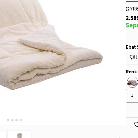
(2YR
2.58
Sep
Ebat 
Çift
Renk 
1