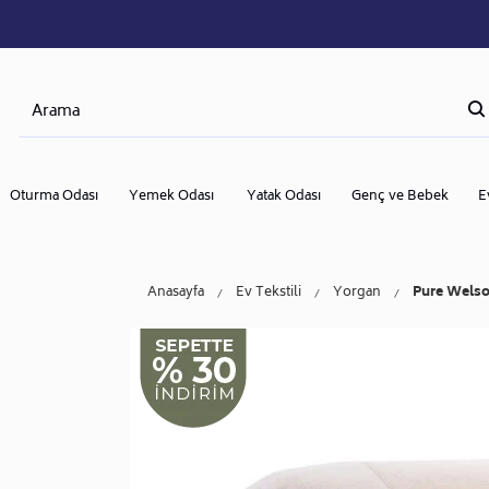
Oturma Odası
Yemek Odası
Yatak Odası
Genç ve Bebek
E
Anasayfa
Ev Tekstili
Yorgan
Pure Welsof