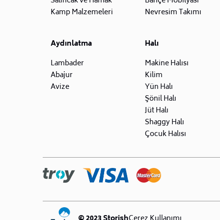
Salıncak ve Hamak
Bahçe Mobilyası
Kamp Malzemeleri
Nevresim Takımı
Aydınlatma
Halı
Lambader
Makine Halısı
Abajur
Kilim
Avize
Yün Halı
Şönil Halı
Jüt Halı
Shaggy Halı
Çocuk Halısı
© 2023 Storish
Çerez Kullanımı