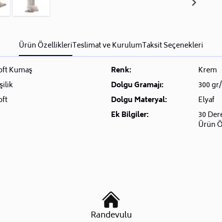
Ürün Özellikleri
Teslimat ve Kurulum
Taksit Seçenekleri
oft Kumaş
Renk:
Krem
şilik
Dolgu Gramajı:
300 gr
oft
Dolgu Materyal:
Elyaf
Ek Bilgiler:
30 Der
Ürün Ö
Randevulu