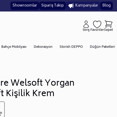
Showroomlar
Sipariş Takip
Kampanyalar
Blog
Giriş
Favoriler
Sepet
Bahçe Mobilyası
Dekorasyon
Storish DEPPO
Düğün Paketleri
re Welsoft Yorgan
ft Kişilik Krem