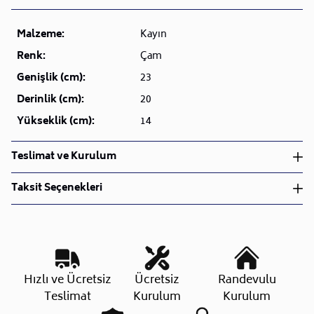
Malzeme:
Kayın
Renk:
Çam
Genişlik (cm):
23
Derinlik (cm):
20
Yükseklik (cm):
14
Teslimat ve Kurulum
Teslimat ve Kurulum
Taksit Seçenekleri
• Siparişlerinizi aldıktan sonra en kısa sürede işleme
alarak, ürünlerinizi size ulaştırmak için elimizden
geleni yapıyoruz.
•
Kargo süreçlerimizi güçlü lojistik ağımızla
destekleyerek, teslimatı en hızlı şekilde
Taksit Sayısı
Aylık Tutar
Toplam Tutar
Hızlı ve Ücretsiz
Ücretsiz
Randevulu
gerçekleştiriyoruz.
Tek Çekim
607,60 TL
607,60 TL
Teslimat
Kurulum
Kurulum
•
Siparişiniz hazırlandığında kurulum ekiplerimiz sizin
2 Taksit
303,80 TL
607,60 TL