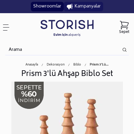
Showroomlar
Kampanyalar
Sepet
Anasayfa
Dekorasyon
Biblo
Prism 3'lü...
Prism 3'lü Ahşap Biblo Set