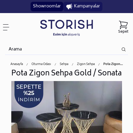
Showroomlar
Kampanyalar
Sepet
Anasayfa
Oturma Odası
Sehpa
Zigon Sehpa
Pota Zigon...
Pota Zigon Sehpa Gold / Sonata