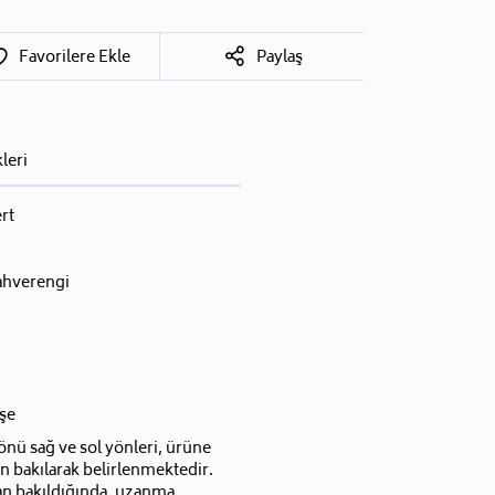
Favorilere Ekle
Paylaş
leri
rt
ahverengi
şe
nü sağ ve sol yönleri, ürüne
n bakılarak belirlenmektedir.
an bakıldığında, uzanma