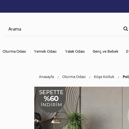
Oturma Odası
Yemek Odası
Yatak Odası
Genç ve Bebek
E
Anasayfa
Oturma Odası
Köşe Koltuk
Pol