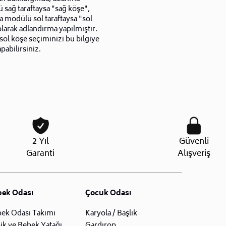
sağ taraftaysa "sağ köşe",
 modülü sol taraftaysa "sol
larak adlandırma yapılmıştır.
sol köşe seçiminizi bu bilgiye
pabilirsiniz.
2 Yıl
Güvenli
Garanti
Alışveriş
bek Odası
Çocuk Odası
ek Odası Takımı
Karyola / Başlık
ik ve Bebek Yatağı
Gardırop