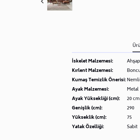
Ürü
İskelet Malzemesi:
Ahşap
Kırlent Malzemesi:
Boncu
Kumaş Temizlik Önerisi:
Nemli 
Ayak Malzemesi:
Metal
Ayak Yüksekliği (cm):
20 cm
Genişlik (cm):
290
Yükseklik (cm):
75
Yatak Özelliği:
Sabit