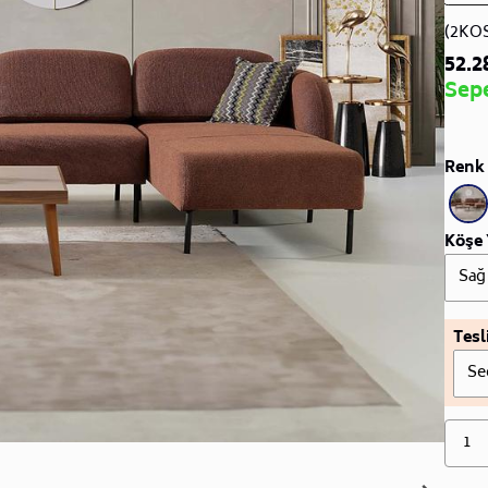
(2KO
52.2
Sep
Renk 
Köşe 
Sağ
Tesl
Se
1