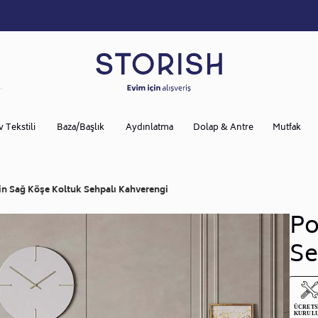
v Tekstili
Baza/Başlık
Aydınlatma
Dolap & Antre
Mutfak
in Sağ Köşe Koltuk Sehpalı Kahverengi
Po
Se