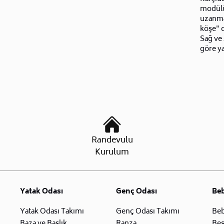
modülü 
uzanma
köşe" o
Sağ ve 
göre ya
Randevulu
Kurulum
Yatak Odası
Genç Odası
Be
Yatak Odası Takımı
Genç Odası Takımı
Beb
Baza ve Başlık
Ranza
Beş