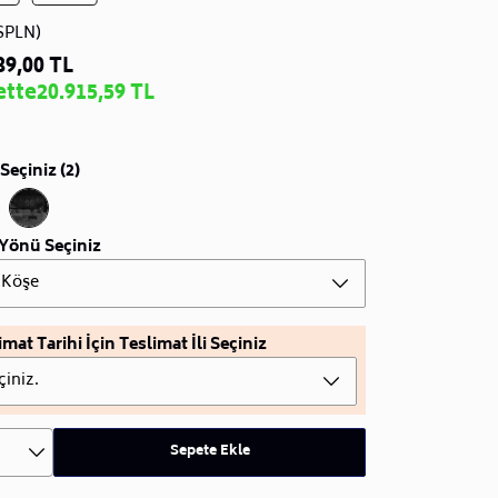
SPLN)
89,00 TL
ette
20.915,59 TL
Seçiniz (2)
Yönü Seçiniz
 Köşe
imat Tarihi İçin Teslimat İli Seçiniz
çiniz.
Sepete Ekle