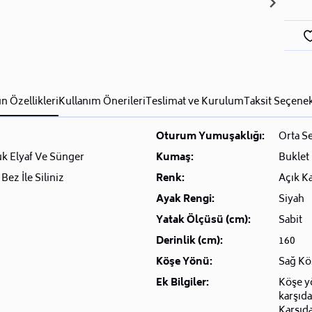
n Özellikleri
Kullanım Önerileri
Teslimat ve Kurulum
Taksit Seçenek
Oturum Yumuşaklığı:
Orta Se
k Elyaf Ve Sünger
Kumaş:
Buklet
Bez İle Siliniz
Renk:
Açık K
Ayak Rengi:
Siyah
Yatak Ölçüsü (cm):
Sabit
Derinlik (cm):
160
Köşe Yönü:
Sağ Kö
Ek Bilgiler:
Köşe yö
karşıda
Karşıd