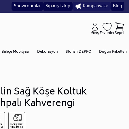
Showroomlar
Sipariş Takip
Kampanyalar
Blog
Giriş
Favoriler
Sepet
Bahçe Mobilyası
Dekorasyon
Storish DEPPO
Düğün Paketleri
lin Sağ Köşe Koltuk
hpalı Kahverengi