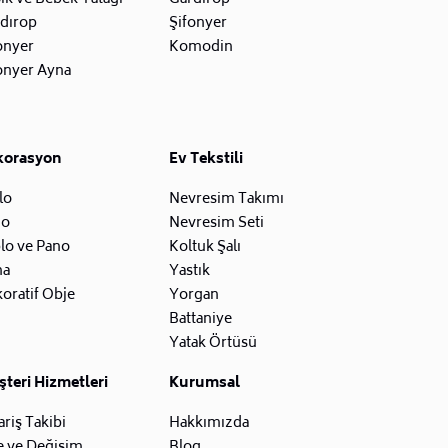
dırop
Şifonyer
onyer
Komodin
onyer Ayna
korasyon
Ev Tekstili
lo
Nevresim Takımı
zo
Nevresim Seti
lo ve Pano
Koltuk Şalı
na
Yastık
oratif Obje
Yorgan
Battaniye
Yatak Örtüsü
teri Hizmetleri
Kurumsal
ariş Takibi
Hakkımızda
e ve Değişim
Blog