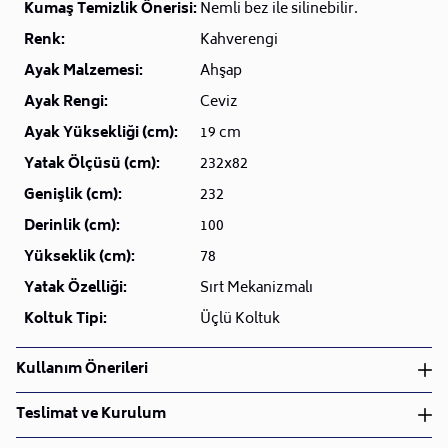
Kumaş Temizlik Önerisi:
Nemli bez ile silinebilir.
Renk:
Kahverengi
Ayak Malzemesi:
Ahşap
Ayak Rengi:
Ceviz
Ayak Yüksekliği (cm):
19 cm
Yatak Ölçüsü (cm):
232x82
Genişlik (cm):
232
Derinlik (cm):
100
Yükseklik (cm):
78
Yatak Özelliği:
Sırt Mekanizmalı
Koltuk Tipi:
Üçlü Koltuk
Kullanım Önerileri
Nemli bez ile silinebilir.
Teslimat ve Kurulum