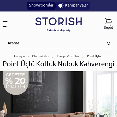
Showroomlar
Kampanyalar
Sepet
Anasayfa
Oturma Odası
Kanepe Ve Koltuk
Point Üçlü...
Point Üçlü Koltuk Nubuk Kahverengi