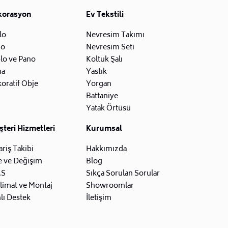
korasyon
Ev Tekstili
lo
Nevresim Takımı
zo
Nevresim Seti
lo ve Pano
Koltuk Şalı
na
Yastık
oratif Obje
Yorgan
Battaniye
Yatak Örtüsü
teri Hizmetleri
Kurumsal
ariş Takibi
Hakkımızda
e ve Değişim
Blog
.S
Sıkça Sorulan Sorular
limat ve Montaj
Showroomlar
lı Destek
İletişim