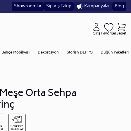
Showroomlar
Sipariş Takip
Kampanyalar
Blog
Giriş
Favoriler
Sepet
Bahçe Mobilyası
Dekorasyon
Storish DEPPO
Düğün Paketleri
 Meşe Orta Sehpa
rinç