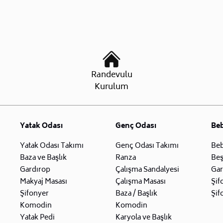
Randevulu
Kurulum
Yatak Odası
Genç Odası
Be
Yatak Odası Takımı
Genç Odası Takımı
Beb
Baza ve Başlık
Ranza
Beş
Gardırop
Çalışma Sandalyesi
Gar
Makyaj Masası
Çalışma Masası
Şif
Şifonyer
Baza / Başlık
Şif
Komodin
Komodin
Yatak Pedi
Karyola ve Başlık