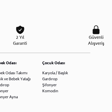
2 Yıl
Güvenli
Garanti
Alışveriş
bek Odası
Çocuk Odası
ek Odası Takımı
Karyola / Başlık
ik ve Bebek Yatağı
Gardırop
dırop
Şifonyer
onyer
Komodin
onyer Ayna