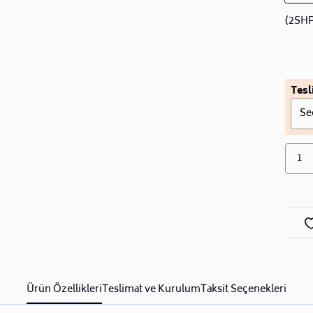
(2SHP
Tesl
Se
1
Ürün Özellikleri
Teslimat ve Kurulum
Taksit Seçenekleri