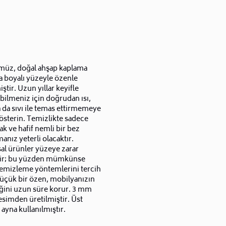
üz, doğal ahşap kaplama
a boyalı yüzeyle özenle
iştir. Uzun yıllar keyifle
bilmeniz için doğrudan ısı,
 da sıvı ile temas ettirmemeye
österin. Temizlikte sadece
k ve hafif nemli bir bez
anız yeterli olacaktır.
al ürünler yüzeye zarar
lir; bu yüzden mümkünse
temizleme yöntemlerini tercih
Küçük bir özen, mobilyanızın
iğini uzun süre korur. 3 mm
esimden üretilmiştir. Üst
 ayna kullanılmıştır.