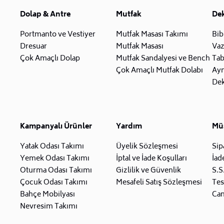
Dolap & Antre
Mutfak
De
Portmanto ve Vestiyer
Mutfak Masası Takımı
Bib
Dresuar
Mutfak Masası
Va
Çok Amaçlı Dolap
Mutfak Sandalyesi ve Bench
Tab
Çok Amaçlı Mutfak Dolabı
Ay
Dek
Kampanyalı Ürünler
Yardım
Müş
Yatak Odası Takımı
Üyelik Sözleşmesi
Sip
Yemek Odası Takımı
İptal ve İade Koşulları
İad
Oturma Odası Takımı
Gizlilik ve Güvenlik
S.S
Çocuk Odası Takımı
Mesafeli Satış Sözleşmesi
Tes
Bahçe Mobilyası
Can
Nevresim Takımı