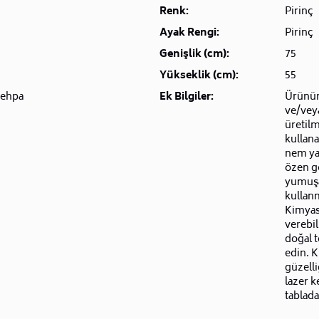
Renk:
Pirinç
Ayak Rengi:
Pirinç
Genişlik (cm):
75
Yükseklik (cm):
55
Sehpa
Ek Bilgiler:
Ürünüm
ve/vey
üretilm
kullana
nem ya
özen g
yumuşa
kullanm
Kimyas
verebi
doğal 
edin. 
güzell
lazer k
tablada