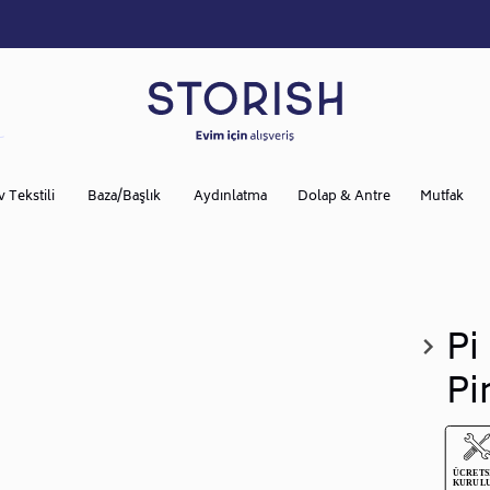
v Tekstili
Baza/Başlık
Aydınlatma
Dolap & Antre
Mutfak
Pi
Pi