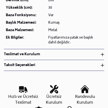
Derinlik (cm):
200
Yükseklik (cm):
30
Baza Fonksiyonu:
Var
Başlık Malzemesi:
Kumaş
Baza Malzemesi:
Metal
Ek Bilgiler:
Fiyatlarımıza yatak ve başlık
dahil değildir.
Teslimat ve Kurulum
Teslimat ve Kurulum
Taksit Seçenekleri
• Siparişlerinizi aldıktan sonra en kısa sürede işleme
alarak, ürünlerinizi size ulaştırmak için elimizden
geleni yapıyoruz.
•
Kargo süreçlerimizi güçlü lojistik ağımızla
destekleyerek, teslimatı en hızlı şekilde
Taksit Sayısı
Aylık Tutar
Toplam Tutar
Hızlı ve Ücretsiz
Ücretsiz
Randevulu
gerçekleştiriyoruz.
Tek Çekim
12.899,00 TL
12.899,00 TL
Teslimat
Kurulum
Kurulum
•
Siparişiniz hazırlandığında kurulum ekiplerimiz sizin
2 Taksit
6.449,50 TL
12.899,00 TL