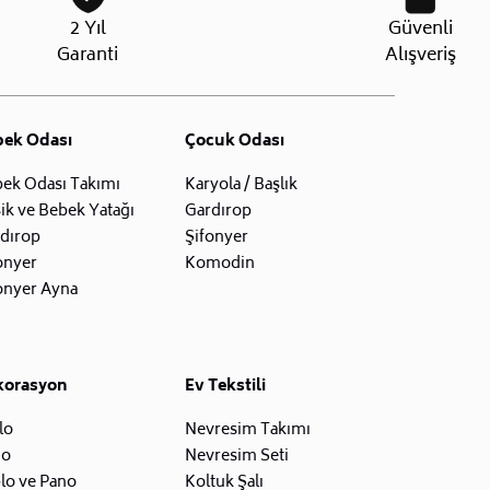
2 Yıl
Güvenli
Garanti
Alışveriş
bek Odası
Çocuk Odası
ek Odası Takımı
Karyola / Başlık
ik ve Bebek Yatağı
Gardırop
dırop
Şifonyer
onyer
Komodin
onyer Ayna
korasyon
Ev Tekstili
lo
Nevresim Takımı
zo
Nevresim Seti
lo ve Pano
Koltuk Şalı