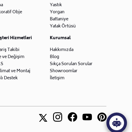
na
Yastık
oratif Obje
Yorgan
Battaniye
Yatak Örtüsü
teri Hizmetleri
Kurumsal
ariş Takibi
Hakkımızda
e ve Değişim
Blog
.S
Sıkça Sorulan Sorular
limat ve Montaj
Showroomlar
lı Destek
İletişim