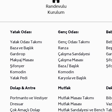
Randevulu
Kurulum
Yatak Odası
Genç Odası
Be
Yatak Odası Takımı
Genç Odası Takımı
Beb
Baza ve Başlık
Ranza
Beş
Gardırop
Çalışma Sandalyesi
Gar
Makyaj Masası
Çalışma Masası
Şif
Şifonyer
Baza / Başlık
Şif
Komodin
Komodin
Yatak Pedi
Karyola ve Başlık
Dolap & Antre
Mutfak
De
Portmanto ve Vestiyer
Mutfak Masası Takımı
Bib
Dresuar
Mutfak Masası
Va
Çok Amaçlı Dolap
Mutfak Sandalyesi ve Bench
Tab