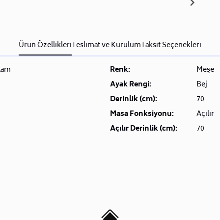
Ürün Özellikleri
Teslimat ve Kurulum
Taksit Seçenekleri
lam
Renk:
Meşe
Ayak Rengi:
Bej
Derinlik (cm):
70
Masa Fonksiyonu:
Açılır
Açılır Derinlik (cm):
70