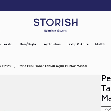
v Tekstili
Baza/Başlık
Aydınlatma
Dolap & Antre
Mutfak
k Masası
Perla Mini Döner Tablalı Açılır Mutfak Masası
Pe
Ta
Ma