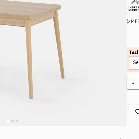
(2MF
Tesl
Se
1