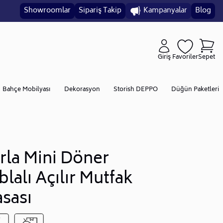
Showroomlar
Sipariş Takip
Kampanyalar
Blog
Giriş
Favoriler
Sepet
Bahçe Mobilyası
Dekorasyon
Storish DEPPO
Düğün Paketleri
rla Mini Döner
blalı Açılır Mutfak
sası