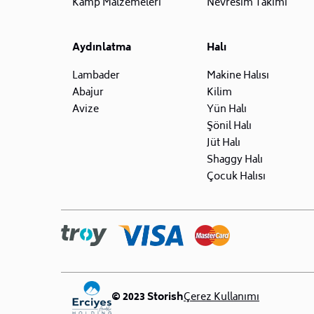
Kamp Malzemeleri
Nevresim Takımı
Aydınlatma
Halı
Lambader
Makine Halısı
Abajur
Kilim
Avize
Yün Halı
Şönil Halı
Jüt Halı
Shaggy Halı
Çocuk Halısı
© 2023 Storish
Çerez Kullanımı