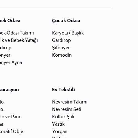
bek Odası
Çocuk Odası
ek Odası Takımı
Karyola / Başlık
ik ve Bebek Yatağı
Gardırop
dırop
Şifonyer
onyer
Komodin
onyer Ayna
korasyon
Ev Tekstili
lo
Nevresim Takımı
zo
Nevresim Seti
lo ve Pano
Koltuk Şalı
na
Yastık
oratif Obje
Yorgan