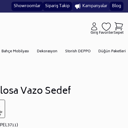
Showroomlar
Sipariş Takip
Kampanyalar
Blog
Giriş
Favoriler
Sepet
Bahçe Mobilyası
Dekorasyon
Storish DEPPO
Düğün Paketleri
losa Vazo Sedef
PEL3711)