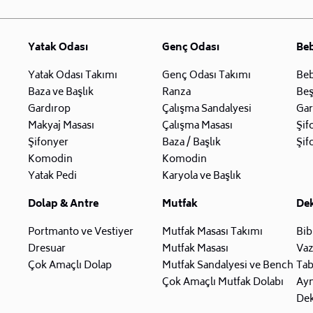
Yatak Odası
Genç Odası
Be
Yatak Odası Takımı
Genç Odası Takımı
Beb
Baza ve Başlık
Ranza
Beş
Gardırop
Çalışma Sandalyesi
Gar
Makyaj Masası
Çalışma Masası
Şif
Şifonyer
Baza / Başlık
Şif
Komodin
Komodin
Yatak Pedi
Karyola ve Başlık
Dolap & Antre
Mutfak
De
Portmanto ve Vestiyer
Mutfak Masası Takımı
Bib
Dresuar
Mutfak Masası
Va
Çok Amaçlı Dolap
Mutfak Sandalyesi ve Bench
Tab
Çok Amaçlı Mutfak Dolabı
Ay
Dek