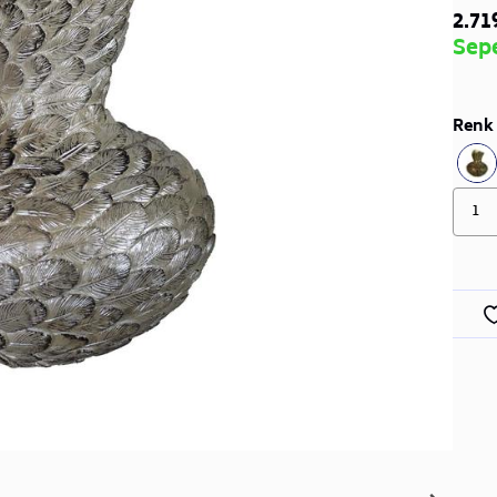
2.71
Sep
Renk 
1