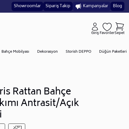
Showroomlar
Sipariş Takip
Kampanyalar
Blog
Giriş
Favoriler
Sepet
Bahçe Mobilyası
Dekorasyon
Storish DEPPO
Düğün Paketleri
ris Rattan Bahçe
kımı Antrasit/Açık
i