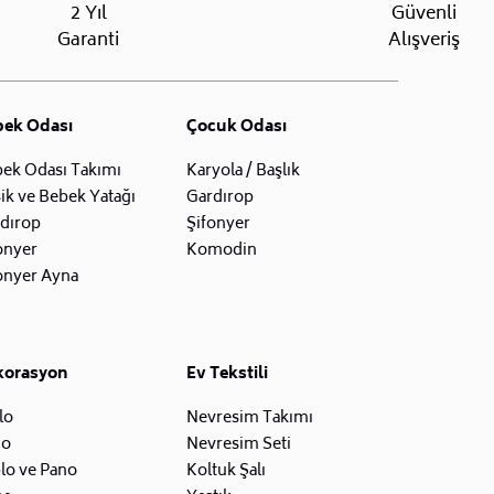
2 Yıl
Güvenli
Garanti
Alışveriş
bek Odası
Çocuk Odası
ek Odası Takımı
Karyola / Başlık
ik ve Bebek Yatağı
Gardırop
dırop
Şifonyer
onyer
Komodin
onyer Ayna
korasyon
Ev Tekstili
lo
Nevresim Takımı
zo
Nevresim Seti
lo ve Pano
Koltuk Şalı