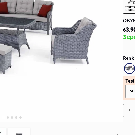
(2BY
63.9
Sep
Renk 
Tesl
Se
1