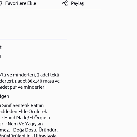
Favorilere Ekle
Paylaş
t
t
3'lü ve minderleri, 2 adet tekli
derleri,1 adet 80x140 masa ve
adet puf ve minderleri
tgen
ci Sınıf Sentetik Rattan
ddeden Elde Örülerek
r. · Hand Made/El Örgüsü
r. · Nem Ve Yağıştan
nmez. · Doğa Dostu Üründür. ·
nüştürülebilir. · Ultraviyole