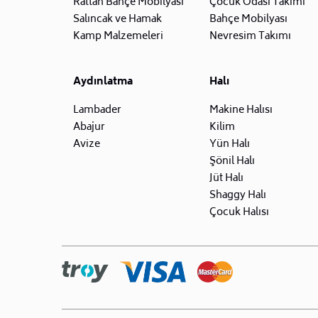
Rattan Bahçe Mobilyası
Çocuk Odası Takımı
Salıncak ve Hamak
Bahçe Mobilyası
Kamp Malzemeleri
Nevresim Takımı
Aydınlatma
Halı
Lambader
Makine Halısı
Abajur
Kilim
Avize
Yün Halı
Şönil Halı
Jüt Halı
Shaggy Halı
Çocuk Halısı