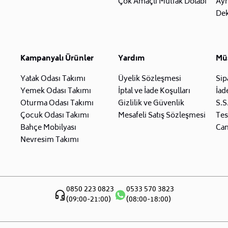
Çok Amaçlı Mutfak Dolabı
Ay
Dek
Kampanyalı Ürünler
Yardım
Müş
Yatak Odası Takımı
Üyelik Sözleşmesi
Sip
Yemek Odası Takımı
İptal ve İade Koşulları
İad
Oturma Odası Takımı
Gizlilik ve Güvenlik
S.S
Çocuk Odası Takımı
Mesafeli Satış Sözleşmesi
Tes
Bahçe Mobilyası
Can
Nevresim Takımı
0850 223 0823
0533 570 3823
(09:00-21:00)
(08:00-18:00)