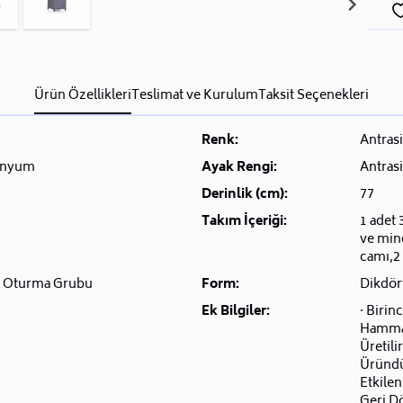
Ürün Özellikleri
Teslimat ve Kurulum
Taksit Seçenekleri
n
Renk:
Antrasi
inyum
Ayak Rengi:
Antrasi
Derinlik (cm):
77
Takım İçeriği:
1 adet 
ve min
camı,2 
 Oturma Grubu
Form:
Dikdör
Ek Bilgiler:
· Birin
Hamma
Üretili
Üründü
Etkile
Geri Dö