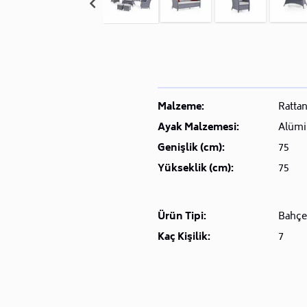
Malzeme:
Ratta
Ayak Malzemesi:
Alüm
Genişlik (cm):
75
Yükseklik (cm):
75
Ürün Tipi:
Bahçe
Kaç Kişilik:
7