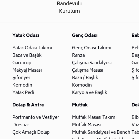
Randevulu
Kurulum
Yatak Odası
Genç Odası
Be
Yatak Odası Takımı
Genç Odası Takımı
Beb
Baza ve Başlık
Ranza
Beş
Gardırop
Çalışma Sandalyesi
Gar
Makyaj Masası
Çalışma Masası
Şif
Şifonyer
Baza / Başlık
Şif
Komodin
Komodin
Yatak Pedi
Karyola ve Başlık
Dolap & Antre
Mutfak
De
Portmanto ve Vestiyer
Mutfak Masası Takımı
Bib
Dresuar
Mutfak Masası
Va
Çok Amaçlı Dolap
Mutfak Sandalyesi ve Bench
Tab