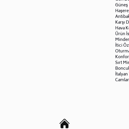
Güneş I
Haşere
Antiba
Karşı D
Hava Ko
Ürün İ
Minder
İtici Öz
Oturma
Konforl
Sırt Mi
Boncuk 
İtalyan
Camlar