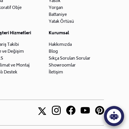
na
Yastık
oratif Obje
Yorgan
Battaniye
Yatak Örtüsü
teri Hizmetleri
Kurumsal
ariş Takibi
Hakkımızda
e ve Değişim
Blog
.S
Sıkça Sorulan Sorular
limat ve Montaj
Showroomlar
lı Destek
İletişim