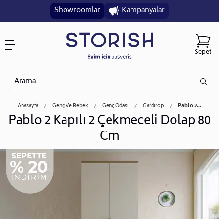
Showroomlar
Kampanyalar
Sepet
Anasayfa
Genç Ve Bebek
Genç Odası
Gardırop
Pablo 2...
Pablo 2 Kapılı 2 Çekmeceli Dolap 80
Cm