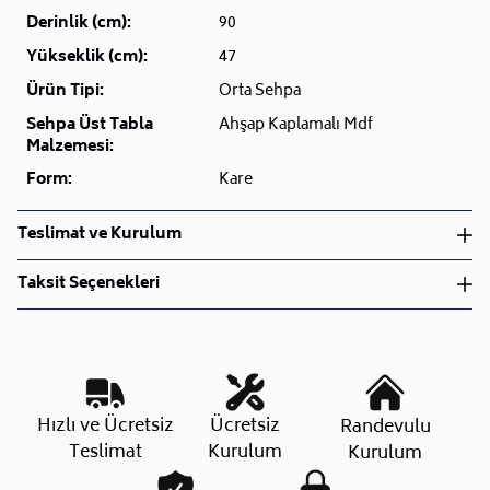
Derinlik (cm):
90
Yükseklik (cm):
47
Ürün Tipi:
Orta Sehpa
Sehpa Üst Tabla
Ahşap Kaplamalı Mdf
Malzemesi:
Form:
Kare
Teslimat ve Kurulum
Teslimat ve Kurulum
Taksit Seçenekleri
• Siparişlerinizi aldıktan sonra en kısa sürede işleme
alarak, ürünlerinizi size ulaştırmak için elimizden
geleni yapıyoruz.
•
Kargo süreçlerimizi güçlü lojistik ağımızla
destekleyerek, teslimatı en hızlı şekilde
Taksit Sayısı
Aylık Tutar
Toplam Tutar
Hızlı ve Ücretsiz
Ücretsiz
Randevulu
gerçekleştiriyoruz.
Tek Çekim
13.862,65 TL
13.862,65 TL
Teslimat
Kurulum
Kurulum
•
Siparişiniz hazırlandığında kurulum ekiplerimiz sizin
2 Taksit
6.931,32 TL
13.862,65 TL
ile iletişime geçip müsait olduğunuz tarihte teslimat