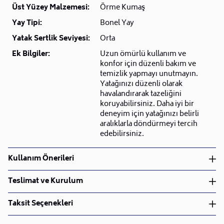
Üst Yüzey Malzemesi:
Örme Kumaş
Yay Tipi:
Bonel Yay
Yatak Sertlik Seviyesi:
Orta
Ek Bilgiler:
Uzun ömürlü kullanım ve
konfor için düzenli bakım ve
temizlik yapmayı unutmayın.
Yatağınızı düzenli olarak
havalandırarak tazeliğini
koruyabilirsiniz. Daha iyi bir
deneyim için yatağınızı belirli
aralıklarla döndürmeyi tercih
edebilirsiniz.
Kullanım Önerileri
Kuru Temizleme
Teslimat ve Kurulum
Teslimat ve Kurulum
Taksit Seçenekleri
• Siparişlerinizi aldıktan sonra en kısa sürede işleme
alarak, ürünlerinizi size ulaştırmak için elimizden