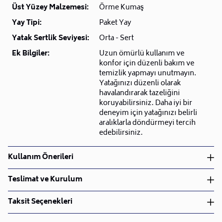
Üst Yüzey Malzemesi:
Örme Kumaş
Yay Tipi:
Paket Yay
Yatak Sertlik Seviyesi:
Orta - Sert
Ek Bilgiler:
Uzun ömürlü kullanım ve
konfor için düzenli bakım ve
temizlik yapmayı unutmayın.
Yatağınızı düzenli olarak
havalandırarak tazeliğini
koruyabilirsiniz. Daha iyi bir
deneyim için yatağınızı belirli
aralıklarla döndürmeyi tercih
edebilirsiniz.
Kullanım Önerileri
Kuru Temizleme
Teslimat ve Kurulum
Teslimat ve Kurulum
Taksit Seçenekleri
• Siparişlerinizi aldıktan sonra en kısa sürede işleme
alarak, ürünlerinizi size ulaştırmak için elimizden