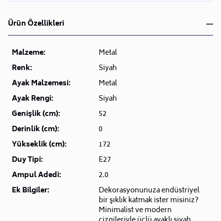
Ürün Özellikleri
Malzeme:
Metal
Renk:
Siyah
Ayak Malzemesi:
Metal
Ayak Rengi:
Siyah
Genişlik (cm):
52
Derinlik (cm):
0
Yükseklik (cm):
172
Duy Tipi:
E27
Ampul Adedi:
2.0
Ek Bilgiler:
Dekorasyonunuza endüstriyel
bir şıklık katmak ister misiniz?
Minimalist ve modern
çizgileriyle üçlü ayaklı siyah