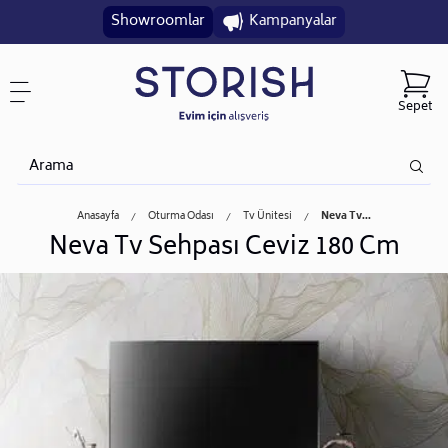
Showroomlar
Kampanyalar
Sepet
Anasayfa
Oturma Odası
Tv Ünitesi
Neva Tv...
Neva Tv Sehpası Ceviz 180 Cm