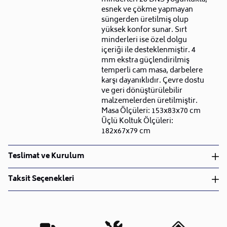
esnek ve çökme yapmayan
süngerden üretilmiş olup
yüksek konfor sunar. Sırt
minderleri ise özel dolgu
içeriği ile desteklenmiştir. 4
mm ekstra güçlendirilmiş
temperli cam masa, darbelere
karşı dayanıklıdır. Çevre dostu
ve geri dönüştürülebilir
malzemelerden üretilmiştir.
Masa Ölçüleri: 153x83x70 cm
Üçlü Koltuk Ölçüleri:
182x67x79 cm
Teslimat ve Kurulum
Teslimat ve Kurulum
Taksit Seçenekleri
• Siparişlerinizi aldıktan sonra en kısa sürede işleme
alarak, ürünlerinizi size ulaştırmak için elimizden
geleni yapıyoruz.
•
Kargo süreçlerimizi güçlü lojistik ağımızla