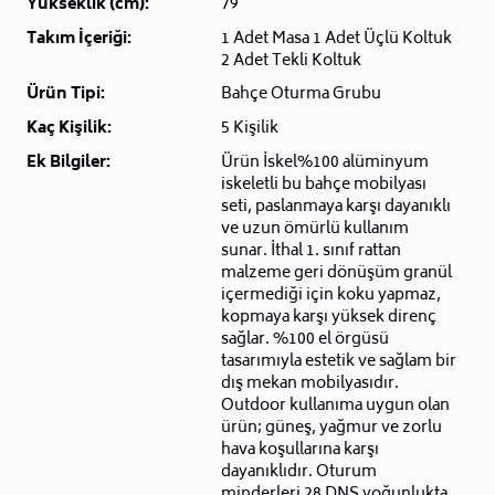
Yükseklik (cm):
79
Takım İçeriği:
1 Adet Masa 1 Adet Üçlü Koltuk
2 Adet Tekli Koltuk
Ürün Tipi:
Bahçe Oturma Grubu
Kaç Kişilik:
5 Kişilik
Ek Bilgiler:
Ürün İskel%100 alüminyum
iskeletli bu bahçe mobilyası
seti, paslanmaya karşı dayanıklı
ve uzun ömürlü kullanım
sunar. İthal 1. sınıf rattan
malzeme geri dönüşüm granül
içermediği için koku yapmaz,
kopmaya karşı yüksek direnç
sağlar. %100 el örgüsü
tasarımıyla estetik ve sağlam bir
dış mekan mobilyasıdır.
Outdoor kullanıma uygun olan
ürün; güneş, yağmur ve zorlu
hava koşullarına karşı
dayanıklıdır. Oturum
minderleri 28 DNS yoğunlukta,