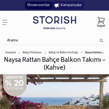
Showroomlar
Kampanyalar
Sepet
Anasayfa
Bahçe Mobilyası
Bahçe Ve Balkon Koltuğu
Naysa Rattan...
Naysa Rattan Bahçe Balkon Takımı –
(Kahve)