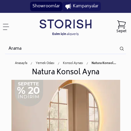
Showroomlar
Kampanyalar
Sepet
Anasayfa
Yemek Odası
Konsol Aynası
Natura Konsol...
Natura Konsol Ayna