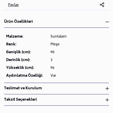
Paylaş
Ürün Özellikleri
Malzeme:
Suntalam
Renk:
Meşe
Genişlik (cm):
90
Derinlik (cm):
3
Yükseklik (cm):
96
Aydınlatma Özelliği:
Var
Teslimat ve Kurulum
Teslimat ve Kurulum
Taksit Seçenekleri
• Siparişlerinizi aldıktan sonra en kısa sürede işleme
alarak, ürünlerinizi size ulaştırmak için elimizden