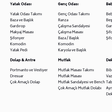
Yatak Odası
Genç Odası
Be
Yatak Odası Takımı
Genç Odası Takımı
Beb
Baza ve Başlık
Ranza
Beş
Gardırop
Çalışma Sandalyesi
Gar
Makyaj Masası
Çalışma Masası
Şif
Şifonyer
Baza / Başlık
Şif
Komodin
Komodin
Yatak Pedi
Karyola ve Başlık
Dolap & Antre
Mutfak
De
Portmanto ve Vestiyer
Mutfak Masası Takımı
Bib
Dresuar
Mutfak Masası
Va
Çok Amaçlı Dolap
Mutfak Sandalyesi ve Bench
Tab
Çok Amaçlı Mutfak Dolabı
Ay
Dek