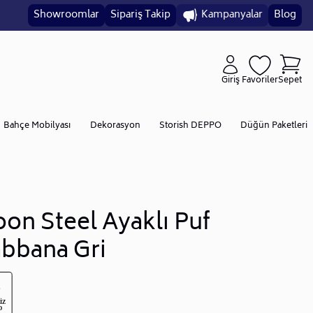
Showroomlar
Sipariş Takip
Kampanyalar
Blog
Giriş
Favoriler
Sepet
Bahçe Mobilyası
Dekorasyon
Storish DEPPO
Düğün Paketleri
on Steel Ayaklı Puf
bbana Gri