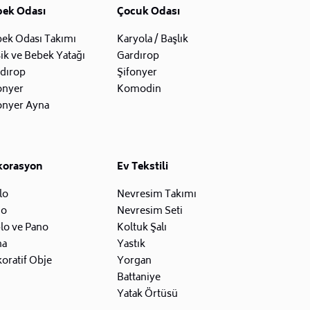
bek Odası
Çocuk Odası
ek Odası Takımı
Karyola / Başlık
ik ve Bebek Yatağı
Gardırop
dırop
Şifonyer
onyer
Komodin
onyer Ayna
korasyon
Ev Tekstili
lo
Nevresim Takımı
zo
Nevresim Seti
lo ve Pano
Koltuk Şalı
na
Yastık
oratif Obje
Yorgan
Battaniye
Yatak Örtüsü