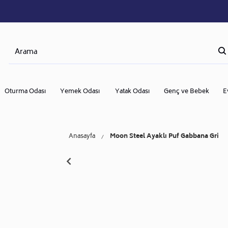
Oturma Odası
Yemek Odası
Yatak Odası
Genç ve Bebek
E
Anasayfa
Moon Steel Ayaklı Puf Gabbana Gri