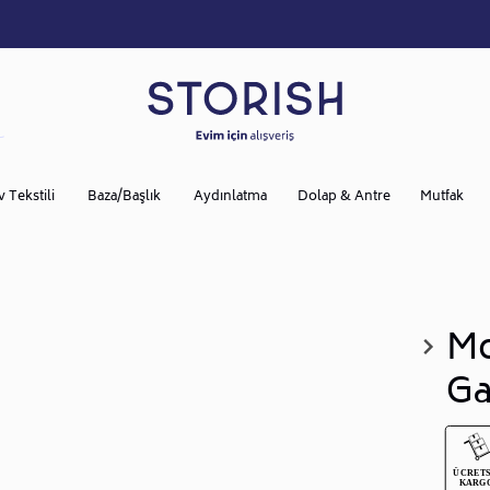
v Tekstili
Baza/Başlık
Aydınlatma
Dolap & Antre
Mutfak
Mo
Ga