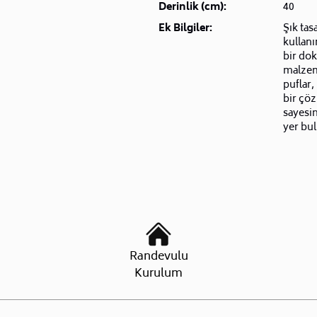
Derinlik (cm):
40
Ek Bilgiler:
Şık tas
kullanı
bir dok
malzeme
puflar,
bir çö
sayesin
yer bul
Randevulu
Kurulum