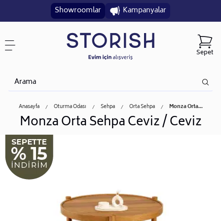
Showroomlar
Kampanyalar
Sepet
Anasayfa
Oturma Odası
Sehpa
Orta Sehpa
Monza Orta...
Monza Orta Sehpa Ceviz / Ceviz