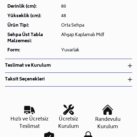
Derinlik (cm):
80
Yükseklik (cm):
48
Ürün Tipi:
Orta Sehpa
Sehpa Üst Tabla
Ahşap Kaplamalı Mdf
Malzemesi:
Form:
Yuvarlak
Teslimat ve Kurulum
Teslimat ve Kurulum
Taksit Seçenekleri
• Siparişlerinizi aldıktan sonra en kısa sürede işleme
alarak, ürünlerinizi size ulaştırmak için elimizden
geleni yapıyoruz.
•
Kargo süreçlerimizi güçlü lojistik ağımızla
destekleyerek, teslimatı en hızlı şekilde
Taksit Sayısı
Aylık Tutar
Toplam Tutar
Hızlı ve Ücretsiz
Ücretsiz
Randevulu
gerçekleştiriyoruz.
Tek Çekim
10.615,65 TL
10.615,65 TL
Teslimat
Kurulum
Kurulum
•
Siparişiniz hazırlandığında kurulum ekiplerimiz sizin
2 Taksit
5.307,82 TL
10.615,65 TL
ile iletişime geçip müsait olduğunuz tarihte teslimat