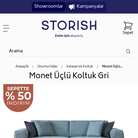
Showroomlar
Kampanyalar
Sepet
Anasayfa
Oturma Odası
Kanepe Ve Koltuk
Monet Üçlü...
Monet Üçlü Koltuk Gri