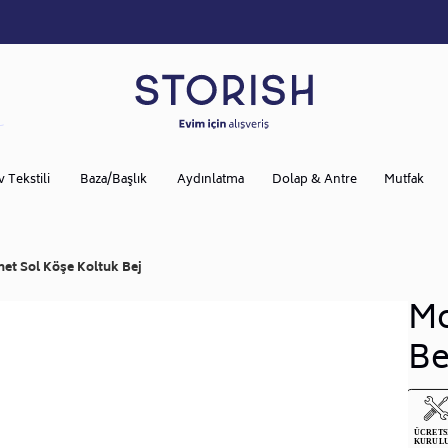
v Tekstili
Baza/Başlık
Aydınlatma
Dolap & Antre
Mutfak
et Sol Köşe Koltuk Bej
Mo
Be