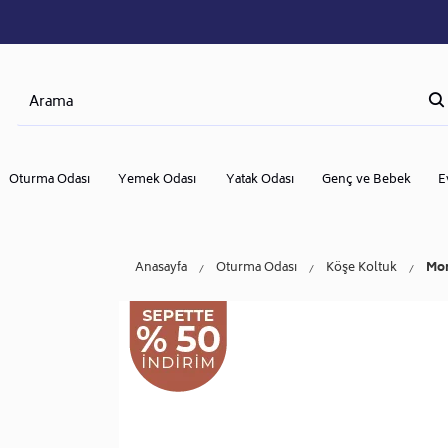
Oturma Odası
Yemek Odası
Yatak Odası
Genç ve Bebek
E
Anasayfa
Oturma Odası
Köşe Koltuk
Mon