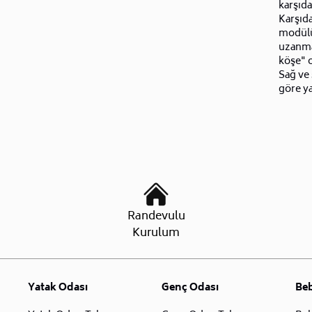
karşıda
Karşıd
modülü 
uzanma
köşe" o
Sağ ve 
göre ya
Randevulu
Kurulum
Yatak Odası
Genç Odası
Be