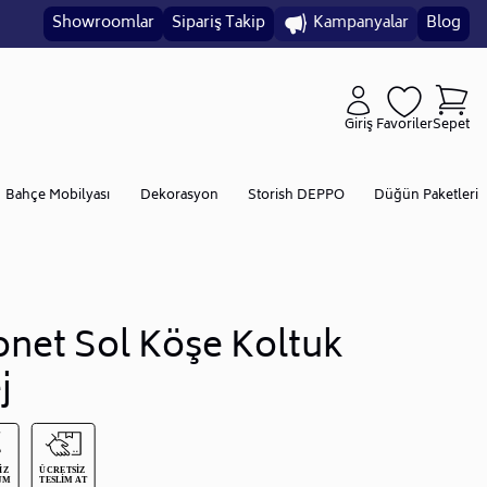
Showroomlar
Sipariş Takip
Kampanyalar
Blog
Giriş
Favoriler
Sepet
Bahçe Mobilyası
Dekorasyon
Storish DEPPO
Düğün Paketleri
net Sol Köşe Koltuk
j