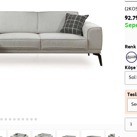
(2KO
92.7
Sep
Renk 
Köşe 
Sol
Tesl
Se
1