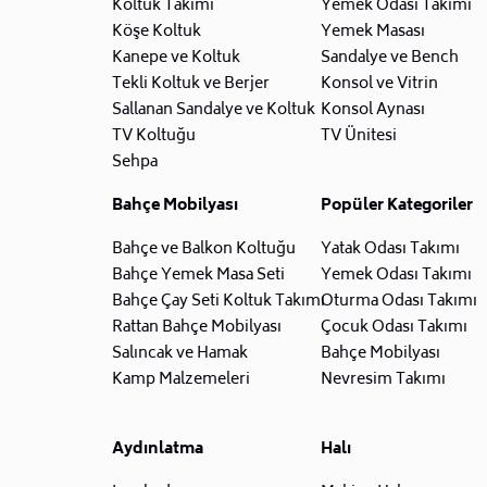
Koltuk Takımı
Yemek Odası Takımı
Köşe Koltuk
Yemek Masası
Kanepe ve Koltuk
Sandalye ve Bench
Tekli Koltuk ve Berjer
Konsol ve Vitrin
Sallanan Sandalye ve Koltuk
Konsol Aynası
TV Koltuğu
TV Ünitesi
Sehpa
Bahçe Mobilyası
Popüler Kategoriler
Bahçe ve Balkon Koltuğu
Yatak Odası Takımı
Bahçe Yemek Masa Seti
Yemek Odası Takımı
Bahçe Çay Seti Koltuk Takımı
Oturma Odası Takımı
Rattan Bahçe Mobilyası
Çocuk Odası Takımı
Salıncak ve Hamak
Bahçe Mobilyası
Kamp Malzemeleri
Nevresim Takımı
Aydınlatma
Halı