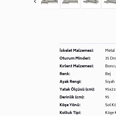
İskelet Malzemesi:
Metal
Oturum Minderi:
35 Dn
Kırlent Malzemesi:
Boncu
Renk:
Bej
Ayak Rengi:
Siyah
Yatak Ölçüsü (cm):
95x21
Derinlik (cm):
95
Köşe Yönü:
Sol K
Koltuk Tipi:
Köşe 