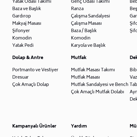
Yatak Odası Takımı
Genç Odası Takımı
Beb
Baza ve Başlık
Ranza
Beş
Gardırop
Çalışma Sandalyesi
Gar
Makyaj Masası
Çalışma Masası
Şif
Şifonyer
Baza / Başlık
Şif
Komodin
Komodin
Yatak Pedi
Karyola ve Başlık
Dolap & Antre
Mutfak
De
Portmanto ve Vestiyer
Mutfak Masası Takımı
Bib
Dresuar
Mutfak Masası
Va
Çok Amaçlı Dolap
Mutfak Sandalyesi ve Bench
Tab
Çok Amaçlı Mutfak Dolabı
Ay
Dek
Kampanyalı Ürünler
Yardım
Müş