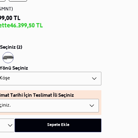
SMNT)
99,00 TL
ette
46.399,50 TL
Seçiniz (2)
Yönü Seçiniz
 Köşe
imat Tarihi İçin Teslimat İli Seçiniz
çiniz.
Sepete Ekle