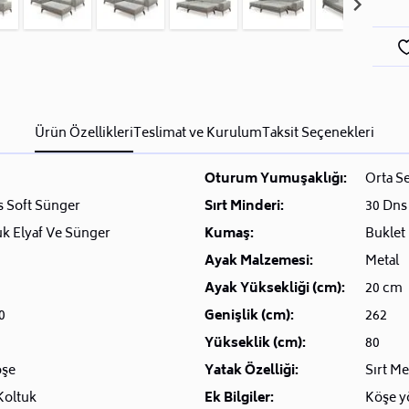
Ürün Özellikleri
Teslimat ve Kurulum
Taksit Seçenekleri
Oturum Yumuşaklığı:
Orta Se
s Soft Sünger
Sırt Minderi:
30 Dns
k Elyaf Ve Sünger
Kumaş:
Buklet
Ayak Malzemesi:
Metal
Ayak Yüksekliği (cm):
20 cm
0
Genişlik (cm):
262
Yükseklik (cm):
80
öşe
Yatak Özelliği:
Sırt M
Koltuk
Ek Bilgiler:
Köşe yö