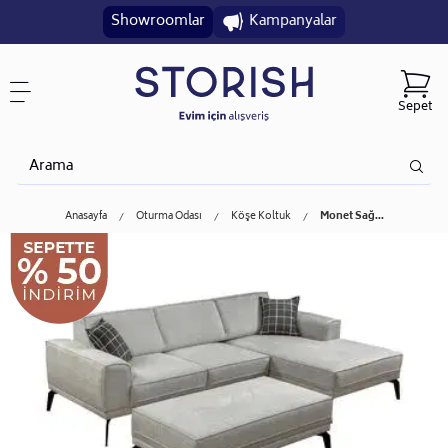
Showroomlar
Kampanyalar
Sepet
Anasayfa
Oturma Odası
Köşe Koltuk
Monet Sağ...