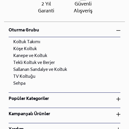
2 Yıl
Güvenli
Garanti
Alışveriş
Oturma Grubu
Koltuk Takımı
Köşe Koltuk
Kanepe ve Koltuk
Tekli Koltuk ve Berjer
Sallanan Sandalye ve Koltuk
TV Koltuğu
Sehpa
Popüler Kategoriler
Yatak Odası Takımı
Kampanyalı Ürünler
Yemek Odası Takımı
Oturma Odası Takımı
Yatak Odası Takımı