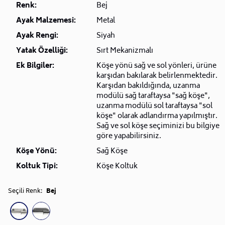
Renk:
Bej
• Sepet tutarına göre 3 ay ücretsiz, üzerine 3 ay ücretli
olacak şekilde toplam 6 ay ileri tarihli teslimat
Ayak Malzemesi:
Metal
yapılmaktadır. Sepet tutarı 100.000 TL ve üzeri
Ayak Rengi:
Siyah
alışverişlerde Son teslim tarihi + 3 aya kadar ücretsiz,
Yatak Özelliği:
Sırt Mekanizmalı
+ 3 aya kadar ücretli toplamda 6 aya kadar ileri
Ek Bilgiler:
Köşe yönü sağ ve sol yönleri, ürüne
teslimat sağlanır.
karşıdan bakılarak belirlenmektedir.
• İleri tarihli teslimat sepet tutarına göre yalnızca
Karşıdan bakıldığında, uzanma
nakliyeyle teslim edilecek ürünler/siparişler için
modülü sağ taraftaysa "sağ köşe",
yapılabilir.
uzanma modülü sol taraftaysa "sol
• Ücretlendirme, depoda bekletilecek her ürün için
köşe" olarak adlandırma yapılmıştır.
Sağ ve sol köşe seçiminizi bu bilgiye
indirimsiz satış fiyatı üzerinden aylık %3 şeklinde
göre yapabilirsiniz.
yapılır. STORISH ücretlendirmede piyasa koşulları ve
depolama maliyetlerindeki yükselişe göre tek taraflı
Köşe Yönü:
Sağ Köşe
değişiklik yapma hakkını saklı tutar.
Koltuk Tipi:
Köşe Koltuk
• İleri teslimat talep edilen ürünlerde 3 günden sonra
iptal ve iade hakkı yoktur.
Seçili Renk:
Bej
• Bu talebinizi siparişinizden sonra müşteri
hizmetlerimiz (
0850 223 08 23)
üzerinden bizlere
iletebilirsiniz.