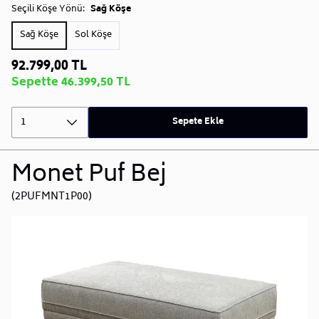
Seçili Köşe Yönü:
Sağ Köşe
Sorularınız için
Sıkça Sorulan Sorular
bölümünü
ziyaret ediniz.
Sağ Köşe
Sol Köşe
92.799,00 TL
Sepette 46.399,50 TL
1
Sepete Ekle
Monet Puf Bej
(2PUFMNT1P00)