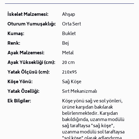
İskelet Malzemesi:
Ahşap
Oturum Yumuşaklığı:
Orta Sert
Kumaş:
Buklet
Renk:
Bej
Ayak Malzemesi:
Metal
Ayak Yüksekliği (cm):
20 cm
Yatak Ölçüsü (cm):
210x95
Köşe Yönü:
Sağ Köşe
Yatak Özelliği:
Sırt Mekanizmalı
Ek Bilgiler:
Köşe yönü sağ ve sol yönleri,
ürüne karşıdan bakılarak
belirlenmektedir. Karşıdan
bakıldığında, uzanma modülü
sağ taraftaysa "sağ köşe",
uzanma modülü sol taraftaysa
"sol köşe" olarak adlandırma