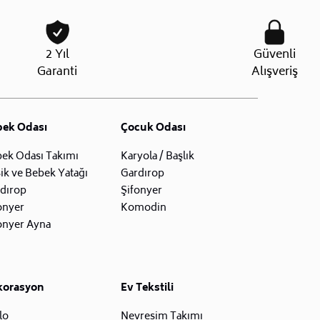
2 Yıl
Güvenli
Garanti
Alışveriş
bek Odası
Çocuk Odası
ek Odası Takımı
Karyola / Başlık
ik ve Bebek Yatağı
Gardırop
dırop
Şifonyer
onyer
Komodin
onyer Ayna
korasyon
Ev Tekstili
lo
Nevresim Takımı