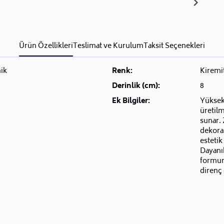
Ürün Özellikleri
Teslimat ve Kurulum
Taksit Seçenekleri
ik
Renk:
Kiremi
Derinlik (cm):
8
Ek Bilgiler:
Yüksek
üretilm
sunar. 
dekora
estetik
Dayanık
formunu
direnç 