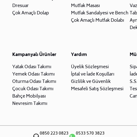
Dresuar
Mutfak Masası
Va
Çok Amaçlı Dolap
Mutfak Sandalyesi ve Bench
Tab
Çok Amaçlı Mutfak Dolabı
Ay
Dek
Kampanyalı Ürünler
Yardım
Müş
Yatak Odası Takımı
Üyelik Sözleşmesi
Sip
Yemek Odası Takımı
İptal ve İade Koşulları
İad
Oturma Odası Takımı
Gizlilik ve Güvenlik
S.S
Çocuk Odası Takımı
Mesafeli Satış Sözleşmesi
Tes
Bahçe Mobilyası
Can
Nevresim Takımı
0850 223 0823
0533 570 3823