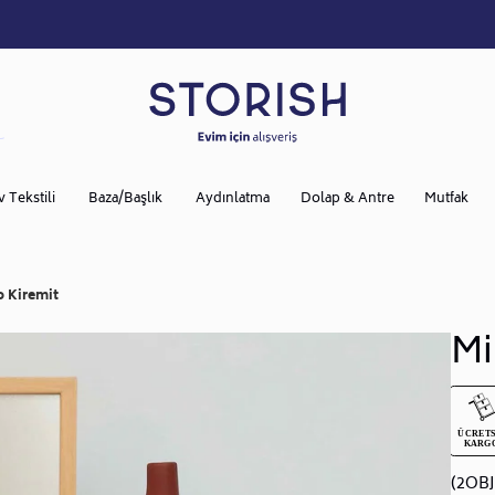
v Tekstili
Baza/Başlık
Aydınlatma
Dolap & Antre
Mutfak
 Kiremit
Mi
(2OB