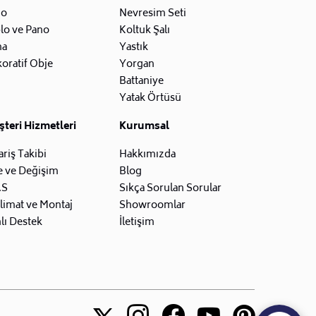
zo
Nevresim Seti
lo ve Pano
Koltuk Şalı
na
Yastık
oratif Obje
Yorgan
Battaniye
Yatak Örtüsü
teri Hizmetleri
Kurumsal
ariş Takibi
Hakkımızda
e ve Değişim
Blog
.S
Sıkça Sorulan Sorular
limat ve Montaj
Showroomlar
lı Destek
İletişim