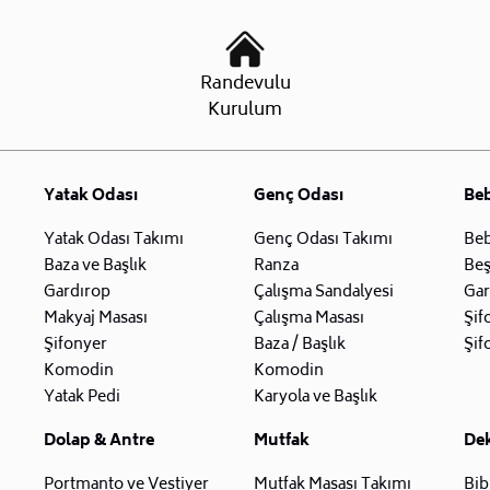
Randevulu
Kurulum
Yatak Odası
Genç Odası
Be
Yatak Odası Takımı
Genç Odası Takımı
Beb
Baza ve Başlık
Ranza
Beş
Gardırop
Çalışma Sandalyesi
Gar
Makyaj Masası
Çalışma Masası
Şif
Şifonyer
Baza / Başlık
Şif
Komodin
Komodin
Yatak Pedi
Karyola ve Başlık
Dolap & Antre
Mutfak
De
Portmanto ve Vestiyer
Mutfak Masası Takımı
Bib