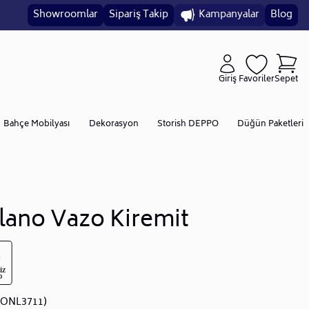
Showroomlar
Sipariş Takip
Kampanyalar
Blog
Giriş
Favoriler
Sepet
Bahçe Mobilyası
Dekorasyon
Storish DEPPO
Düğün Paketleri
lano Vazo Kiremit
JONL3711)