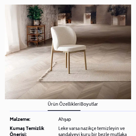
iptal ve iade hakkı yoktur.
• Bu talebinizi siparişinizden sonra müşteri
hizmetlerimiz (
0850 223 08 23)
üzerinden bizlere
iletebilirsiniz.
Sorularınız için
Sıkça Sorulan Sorular
bölümünü
ziyaret ediniz.
Ürün Özellikleri
Boyutlar
Malzeme:
Ahşap
Kumaş Temizlik
Leke varsa nazikçe temizleyin ve
Önerisi:
sandalyeyi kuru bir bezle mutlaka