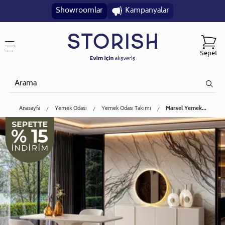
Showroomlar
Kampanyalar
Sepet
Anasayfa
Yemek Odası
Yemek Odası Takımı
Marsel Yemek...